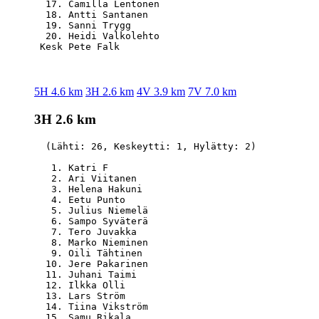
  17. Camilla Lentonen                            
  18. Antti Santanen                              
  19. Sanni Trygg                                 
  20. Heidi Valkolehto                            
5H 4.6 km
3H 2.6 km
4V 3.9 km
7V 7.0 km
3H 2.6 km
  (Lähti: 26, Keskeytti: 1, Hylätty: 2)

   1. Katri F                                     
   2. Ari Viitanen                                
   3. Helena Hakuni                               
   4. Eetu Punto                                  
   5. Julius Niemelä                              
   6. Sampo Syväterä                              
   7. Tero Juvakka                                
   8. Marko Nieminen                              
   9. Oili Tähtinen                               
  10. Jere Pakarinen                              
  11. Juhani Taimi                                
  12. Ilkka Olli                                  
  13. Lars Ström                                  
  14. Tiina Vikström                              
  15. Samu Rikala                                 