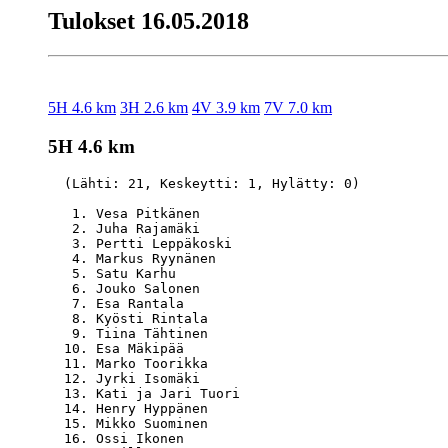
Tulokset 16.05.2018
5H 4.6 km
3H 2.6 km
4V 3.9 km
7V 7.0 km
5H 4.6 km
  (Lähti: 21, Keskeytti: 1, Hylätty: 0)

   1. Vesa Pitkänen                               
   2. Juha Rajamäki                               
   3. Pertti Leppäkoski                           
   4. Markus Ryynänen                             
   5. Satu Karhu                                  
   6. Jouko Salonen                               
   7. Esa Rantala                                 
   8. Kyösti Rintala                              
   9. Tiina Tähtinen                              
  10. Esa Mäkipää                                 
  11. Marko Toorikka                              
  12. Jyrki Isomäki                               
  13. Kati ja Jari Tuori                          
  14. Henry Hyppänen                              
  15. Mikko Suominen                              
  16. Ossi Ikonen                                 