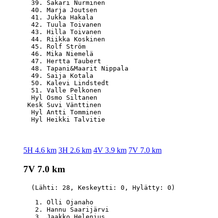
  39. Sakari Nurminen                             
  40. Marja Joutsen                               
  41. Jukka Hakala                                
  42. Tuula Toivanen                              
  43. Hilla Toivanen                              
  44. Riikka Koskinen                             
  45. Rolf Ström                                  
  46. Mika Niemelä                                
  47. Hertta Taubert                              
  48. Tapani&Maarit Nippala                       
  49. Saija Kotala                                
  50. Kalevi Lindstedt                            
  51. Valle Pelkonen                              
  Hyl Osmo Siltanen                               
 Kesk Suvi Vänttinen                              
  Hyl Antti Tomminen                              
5H 4.6 km
3H 2.6 km
4V 3.9 km
7V 7.0 km
7V 7.0 km
  (Lähti: 28, Keskeytti: 0, Hylätty: 0)

   1. Olli Ojanaho                                
   2. Hannu Saarijärvi                            
   3. Jaakko Helenius                             