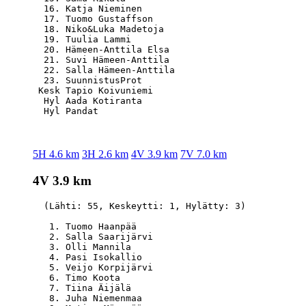
  16. Katja Nieminen                              
  17. Tuomo Gustaffson                            
  18. Niko&Luka Madetoja                          
  19. Tuulia Lammi                                
  20. Hämeen-Anttila Elsa                         
  21. Suvi Hämeen-Anttila                         
  22. Salla Hämeen-Anttila                        
  23. SuunnistusProt                              
 Kesk Tapio Koivuniemi                            
  Hyl Aada Kotiranta                              
5H 4.6 km
3H 2.6 km
4V 3.9 km
7V 7.0 km
4V 3.9 km
  (Lähti: 55, Keskeytti: 1, Hylätty: 3)

   1. Tuomo Haanpää                               
   2. Salla Saarijärvi                            
   3. Olli Mannila                                
   4. Pasi Isokallio                              
   5. Veijo Korpijärvi                            
   6. Timo Koota                                  
   7. Tiina Äijälä                                
   8. Juha Niemenmaa                              