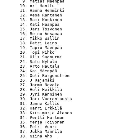
   9. Matias Mäenpää                              
  10. Ari Hanttu                                  
  11. Hanna Hemminki                              
  12. Vesa Rantanen                               
  13. Rami Koskinen                               
  14. Kati Haanpää                                
  15. Jari Toivonen                               
  16. Reino Ansamaa                               
  17. Mikko Wallin                                
  18. Petri Leino                                 
  19. Tapio Mäenpää                               
  20. Topi Pihko                                  
  21. Olli Suonurmi                               
  22. Satu Nyholm                                 
  23. Arto Hautala                                
  24. Kai Mäenpää                                 
  25. Outi Borgenström                            
  26. J Rajamäki                                  
  27. Jorma Nevala                                
  28. Heli Heikkilä                               
  29. Jyri Kanninen                               
  30. Jari Vuorentausta                           
  31. Janne Kallio                                
  32. Harri Erkkilä                               
  33. Kirsimarja Alanen                           
  34. Pertti Hartman                              
  35. Merja Toivonen                              
  36. Petri Vuori                                 
  37. Jukka Mannila                               
  38. Niina Aho                                   