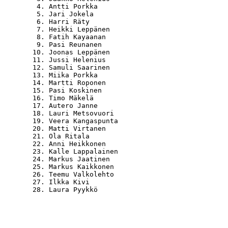
   4. Antti Porkka                                
   5. Jari Jokela                                 
   6. Harri Räty                                  
   7. Heikki Leppänen                             
   8. Fatih Kayaanan                              
   9. Pasi Reunanen                               
  10. Joonas Leppänen                             
  11. Jussi Helenius                              
  12. Samuli Saarinen                             
  13. Miika Porkka                                
  14. Martti Roponen                              
  15. Pasi Koskinen                               
  16. Timo Mäkelä                                 
  17. Autero Janne                                
  18. Lauri Metsovuori                            
  19. Veera Kangaspunta                           
  20. Matti Virtanen                              
  21. Ola Ritala                                  
  22. Anni Heikkonen                              
  23. Kalle Lappalainen                           
  24. Markus Jaatinen                             
  25. Markus Kaikkonen                            
  26. Teemu Valkolehto                            
  27. Ilkka Kivi                                  