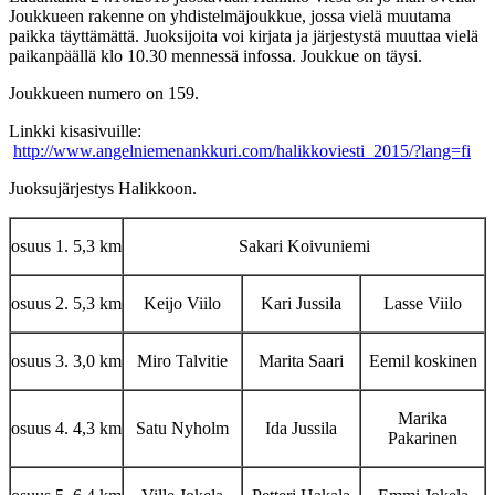
Joukkueen rakenne on yhdistelmäjoukkue, jossa vielä muutama
paikka täyttämättä. Juoksijoita voi kirjata ja järjestystä muuttaa vielä
paikanpäällä klo 10.30 mennessä infossa. Joukkue on täysi.
Joukkueen numero on 159.
Linkki kisasivuille:
http://www.angelniemenankkuri.com/halikkoviesti_2015/?lang=fi
Juoksujärjestys Halikkoon.
osuus 1. 5,3 km
Sakari Koivuniemi
osuus 2. 5,3 km
Keijo Viilo
Kari Jussila
Lasse Viilo
osuus 3. 3,0 km
Miro Talvitie
Marita Saari
Eemil koskinen
Marika
osuus 4. 4,3 km
Satu Nyholm
Ida Jussila
Pakarinen