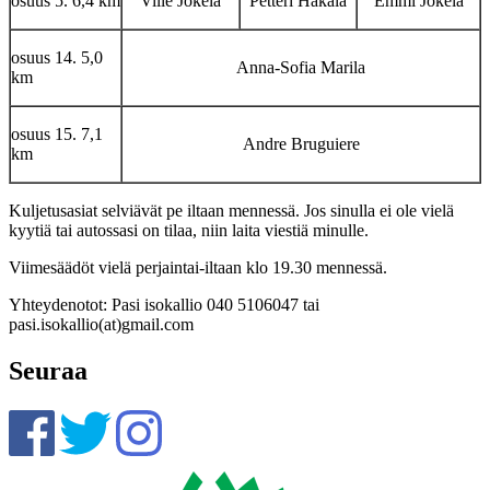
osuus 5. 6,4 km
Ville Jokela
Petteri Hakala
Emmi Jokela
osuus 14. 5,0
Anna-Sofia Marila
km
osuus 15. 7,1
Andre Bruguiere
km
Kuljetusasiat selviävät pe iltaan mennessä. Jos sinulla ei ole vielä
kyytiä tai autossasi on tilaa, niin laita viestiä minulle.
Viimesäädöt vielä perjaintai-iltaan klo 19.30 mennessä.
Yhteydenotot: Pasi isokallio 040 5106047 tai
pasi.isokallio(at)gmail.com
Seuraa