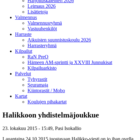
Harjoituskalenteri 2026
Leimaus 2026
Lisätietoja
Valmennus
Valmennusryhmä
Vastuuhenkilöt
Harraste
Aikuisten suunnistuskoulu 2026
Harrasteryhmä
Kilpailut
RaN PreO
Hämeen AM-sprintti ja XXVIII Junnukisat
Kilpailuarkisto
Palvelut
Tyhyrastit
Seuramaja
Kiintorastit / Mobo
Kartat
Koulujen pihakartat
Halikkoon yhdistelmäjoukkue
23. lokakuu 2015 - 15:49,
Pasi Isokallio
Lauantaina 24.10.2015 juostavaan Halikko-viesti on jo ihan ovella.