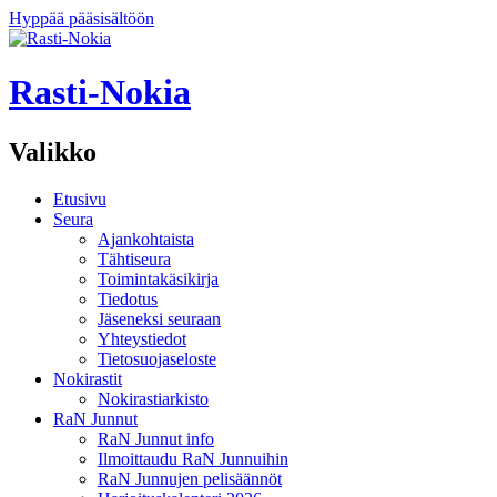
Hyppää pääsisältöön
Rasti-Nokia
Valikko
Etusivu
Seura
Ajankohtaista
Tähtiseura
Toimintakäsikirja
Tiedotus
Jäseneksi seuraan
Yhteystiedot
Tietosuojaseloste
Nokirastit
Nokirastiarkisto
RaN Junnut
RaN Junnut info
Ilmoittaudu RaN Junnuihin
RaN Junnujen pelisäännöt