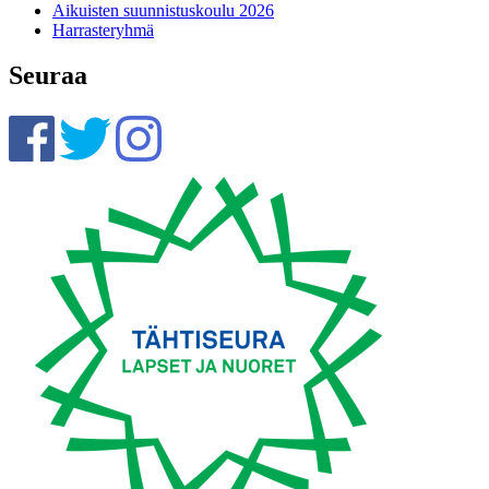
Aikuisten suunnistuskoulu 2026
Harrasteryhmä
Seuraa