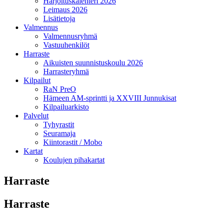
Harjoituskalenteri 2026
Leimaus 2026
Lisätietoja
Valmennus
Valmennusryhmä
Vastuuhenkilöt
Harraste
Aikuisten suunnistuskoulu 2026
Harrasteryhmä
Kilpailut
RaN PreO
Hämeen AM-sprintti ja XXVIII Junnukisat
Kilpailuarkisto
Palvelut
Tyhyrastit
Seuramaja
Kiintorastit / Mobo
Kartat
Koulujen pihakartat
Harraste
Harraste