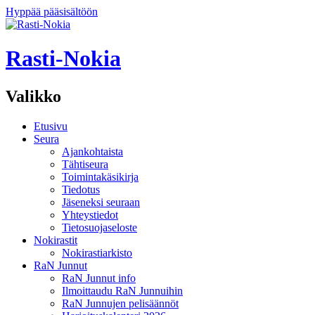
Hyppää pääsisältöön
Rasti-Nokia
Valikko
Etusivu
Seura
Ajankohtaista
Tähtiseura
Toimintakäsikirja
Tiedotus
Jäseneksi seuraan
Yhteystiedot
Tietosuojaseloste
Nokirastit
Nokirastiarkisto
RaN Junnut
RaN Junnut info
Ilmoittaudu RaN Junnuihin
RaN Junnujen pelisäännöt