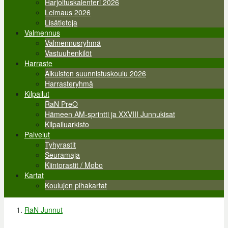
Harjoituskalenteri 2026
Leimaus 2026
Lisätietoja
Valmennus
Valmennusryhmä
Vastuuhenkilöt
Harraste
Aikuisten suunnistuskoulu 2026
Harrasteryhmä
Kilpailut
RaN PreO
Hämeen AM-sprintti ja XXVIII Junnukisat
Kilpailuarkisto
Palvelut
Tyhyrastit
Seuramaja
Kiintorastit / Mobo
Kartat
Koulujen pihakartat
RaN Junnut
Olet täällä