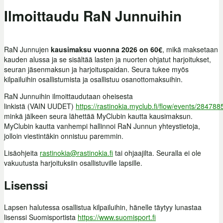
Ilmoittaudu RaN Junnuihin
RaN Junnujen
kausimaksu vuonna 2026 on 60€
, mikä maksetaan
kauden alussa ja se sisältää lasten ja nuorten ohjatut harjoitukset,
seuran jäsenmaksun ja harjoituspaidan. Seura tukee myös
kilpailuihin osallistumista ja osallistuu osanottomaksuihin.
RaN Junnuihin ilmoittaudutaan oheisesta
linkistä (VAIN UUDET)
https://rastinokia.myclub.fi/flow/events/284788
minkä jälkeen seura lähettää MyClubin kautta kausimaksun.
MyClubin kautta vanhempi hallinnoi RaN Junnun yhteystietoja,
jolloin viestintäkin onnistuu paremmin.
Lisäohjeita
rastinokia@rastinokia.fi
tai ohjaajilta. Seuralla ei ole
vakuutusta harjoituksiin osallistuville lapsille.
Lisenssi
Lapsen halutessa osallistua kilpailuihin, hänelle täytyy lunastaa
lisenssi Suomisportista
https://www.suomisport.fi