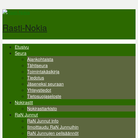
Hyppää pääsisältöön
Rasti-Nokia
Etusivu
Valikko
Seura
Ajankohtaista
Tähtiseura
Toimintakäsikirja
Tiedotus
Jäseneksi seuraan
Yhteystiedot
Tietosuojaseloste
Nokirastit
Nokirastiarkisto
RaN Junnut
RaN Junnut info
Ilmoittaudu RaN Junnuihin
RaN Junnujen pelisäännöt