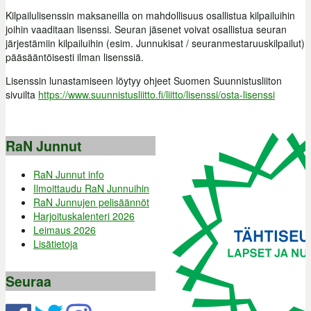
Kilpailulisenssin maksaneilla on mahdollisuus osallistua kilpailuihin
joihin vaaditaan lisenssi. Seuran jäsenet voivat osallistua seuran
järjestämiin kilpailuihin (esim. Junnukisat / seuranmestaruuskilpailut)
pääsääntöisesti ilman lisenssiä.
Lisenssin lunastamiseen löytyy ohjeet Suomen Suunnistusliiton
sivuilta
https://www.suunnistusliitto.fi/liitto/lisenssi/osta-lisenssi
RaN Junnut
RaN Junnut info
Ilmoittaudu RaN Junnuihin
RaN Junnujen pelisäännöt
Harjoituskalenteri 2026
Leimaus 2026
Lisätietoja
Seuraa