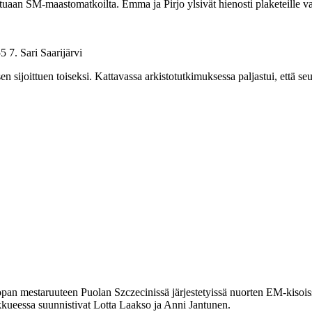
atuaan SM-maastomatkoilta. Emma ja Pirjo ylsivät hienosti plaketeille va
7. Sari Saarijärvi
 sijoittuen toiseksi. Kattavassa arkistotutkimuksessa paljastui, että s
mestaruuteen Puolan Szczecinissä järjestetyissä nuorten EM-kisoissa.
oukkueessa suunnistivat Lotta Laakso ja Anni Jantunen.