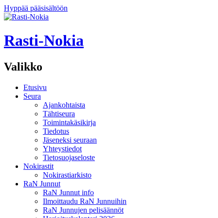
Hyppää pääsisältöön
Rasti-Nokia
Valikko
Etusivu
Seura
Ajankohtaista
Tähtiseura
Toimintakäsikirja
Tiedotus
Jäseneksi seuraan
Yhteystiedot
Tietosuojaseloste
Nokirastit
Nokirastiarkisto
RaN Junnut
RaN Junnut info
Ilmoittaudu RaN Junnuihin
RaN Junnujen pelisäännöt