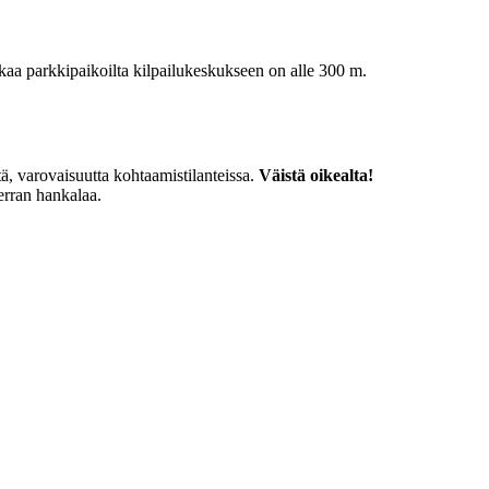
aa parkkipaikoilta kilpailukeskukseen on alle 300 m.
ttä, varovaisuutta kohtaamistilanteissa.
Väistä oikealta!
erran hankalaa.