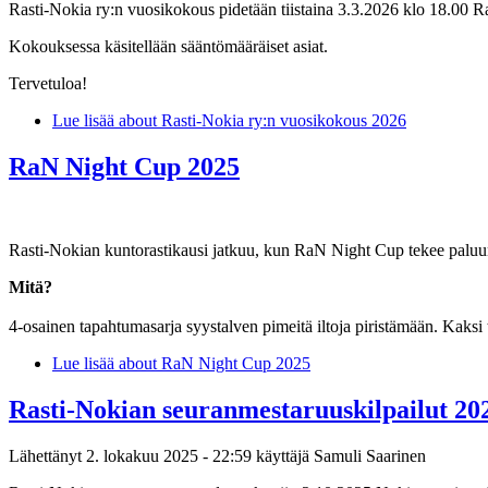
Rasti-Nokia ry:n vuosikokous pidetään tiistaina 3.3.2026 klo 18.00 R
Kokouksessa käsitellään sääntömääräiset asiat.
Tervetuloa!
Lue lisää
about Rasti-Nokia ry:n vuosikokous 2026
RaN Night Cup 2025
Rasti-Nokian kuntorastikausi jatkuu, kun RaN Night Cup tekee paluu
Mitä?
4-osainen tapahtumasarja syystalven pimeitä iltoja piristämään. Kaks
Lue lisää
about RaN Night Cup 2025
Rasti-Nokian seuranmestaruuskilpailut 20
Lähettänyt
2. lokakuu 2025 - 22:59
käyttäjä
Samuli Saarinen