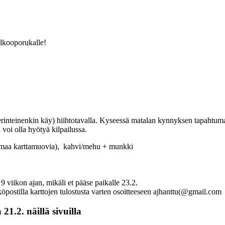
talkooporukalle!
rinteinenkin käy) hiihtotavalla. Kyseessä matalan kynnyksen tapahtuma 
 voi olla hyötyä kilpailussa.
 omaa karttamuovia), kahvi/mehu + munkki
iikon ajan, mikäli et pääse paikalle 23.2.
öpostilla karttojen tulostusta varten osoitteeseen ajhanttu(@gmail.com
21.2. näillä sivuilla