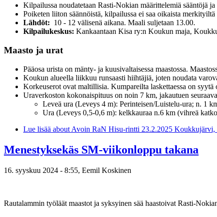
Kilpailussa noudatetaan Rasti-Nokian määrittelemiä sääntöjä ja
Poiketen liiton säännöistä, kilpailussa ei saa oikaista merkityiltä
Lähdöt:
10 - 12 välisenä aikana. Maali suljetaan 13.00.
Kilpailukeskus:
Kankaantaan Kisa ry:n Koukun maja, Koukkujärv
Maasto ja urat
Pääosa urista on mänty- ja kuusivaltaisessa maastossa. Maastossa
Koukun alueella liikkuu runsaasti hiihtäjiä, joten noudata varovai
Korkeuserot ovat maltillisia. Kumpareilta laskettaessa on syyt
Uraverkoston kokonaispituus on noin 7 km, jakautuen seuraavas
Leveä ura (Leveys 4 m): Perinteisen/Luistelu-ura; n. 1 km
Ura (Leveys 0,5-0,6 m): kelkkauraa n.6 km (vihreä katko
Lue lisää
about Avoin RaN Hisu-rintti 23.2.2025 Koukkujärvi,
Menestyksekäs SM-viikonloppu takana
16. syyskuu 2024 - 8:55,
Eemil Koskinen
Rautalammin työläät maastot ja syksyinen sää haastoivat Rasti-Nokian