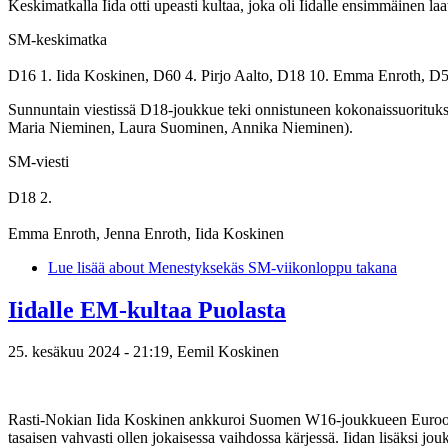
Keskimatkalla Iida otti upeasti kultaa, joka oli Iidalle ensimmäinen la
SM-keskimatka
D16 1. Iida Koskinen, D60 4. Pirjo Aalto, D18 10. Emma Enroth, D55 
Sunnuntain viestissä D18-joukkue teki onnistuneen kokonaissuorituksen
Maria Nieminen, Laura Suominen, Annika Nieminen).
SM-viesti
D18 2.
Emma Enroth, Jenna Enroth, Iida Koskinen
Lue lisää
about Menestyksekäs SM-viikonloppu takana
Iidalle EM-kultaa Puolasta
25. kesäkuu 2024 - 21:19,
Eemil Koskinen
Rasti-Nokian Iida Koskinen ankkuroi Suomen W16-joukkueen Euroopan 
tasaisen vahvasti ollen jokaisessa vaihdossa kärjessä. Iidan lisäksi j