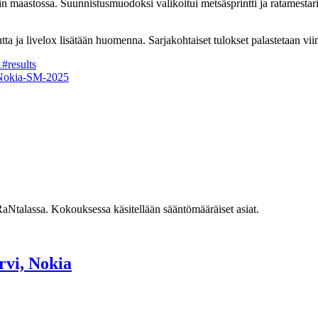
n maastossa. Suunnistusmuodoksi valikoitui metsäsprintti ja ratamesta
tta ja livelox lisätään huomenna. Sarjakohtaiset tulokset palastetaan vi
1#results
-Nokia-SM-2025
RaNtalassa. Kokouksessa käsitellään sääntömääräiset asiat.
rvi, Nokia