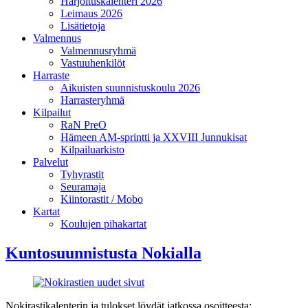
Harjoituskalenteri 2026
Leimaus 2026
Lisätietoja
Valmennus
Valmennusryhmä
Vastuuhenkilöt
Harraste
Aikuisten suunnistuskoulu 2026
Harrasteryhmä
Kilpailut
RaN PreO
Hämeen AM-sprintti ja XXVIII Junnukisat
Kilpailuarkisto
Palvelut
Tyhyrastit
Seuramaja
Kiintorastit / Mobo
Kartat
Koulujen pihakartat
Kuntosuunnistusta Nokialla
Nokirastikalenterin ja tulokset löydät jatkossa osoitteesta: