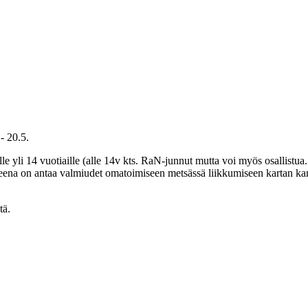
- 20.5.
lle yli 14 vuotiaille (alle 14v kts. RaN-junnut mutta voi myös osallistu
teena on antaa valmiudet omatoimiseen metsässä liikkumiseen kartan ka
tä.