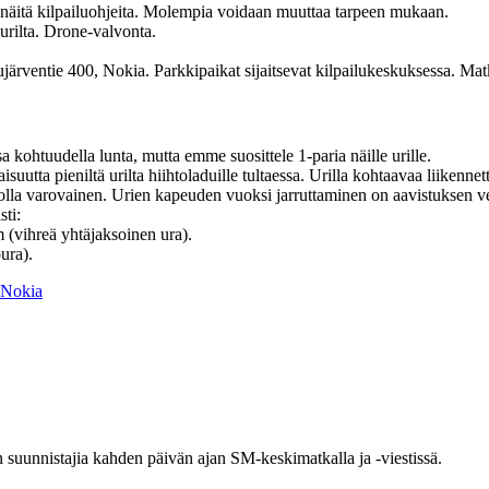
 näitä kilpailuohjeita. Molempia voidaan muuttaa tarpeen mukaan.
 urilta. Drone-valvonta.
entie 400, Nokia. Parkkipaikat sijaitsevat kilpailukeskuksessa. Matk
 kohtuudella lunta, mutta emme suosittele 1-paria näille urille.
suutta pieniltä urilta hiihtoladuille tultaessa. Urilla kohtaavaa liikenne
ä olla varovainen. Urien kapeuden vuoksi jarruttaminen on aavistuksen v
ti:
 (vihreä yhtäjaksoinen ura).
ura).
 Nokia
 suunnistajia kahden päivän ajan SM-keskimatkalla ja -viestissä.