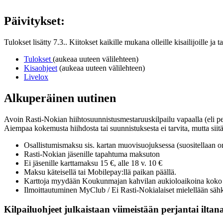
Päivitykset:
Tulokset lisätty 7.3.. Kiitokset kaikille mukana olleille kisailijoille ja 
Tulokset
(aukeaa uuteen välilehteen)
Kisaohjeet
(aukeaa uuteen välilehteen)
Livelox
Alkuperäinen uutinen
Avoin Rasti-Nokian hiihtosuunnistusmestaruuskilpailu vapaalla (eli pe
Aiempaa kokemusta hiihdosta tai suunnistuksesta ei tarvita, mutta siitä
Osallistumismaksu sis. kartan muovisuojuksessa (suositellaan
Rasti-Nokian jäsenille tapahtuma maksuton
Ei jäsenille karttamaksu 15 €, alle 18 v. 10 €
Maksu käteisellä tai Mobilepay:llä paikan päällä.
Karttoja myydään Koukunmajan kahvilan aukioloaikoina koko 9 v
Ilmoittautuminen MyClub / Ei Rasti-Nokialaiset mielellään sähk
Kilpailuohjeet julkaistaan viimeistään perjantai iltana 