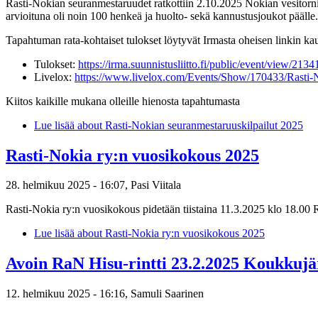
Rasti-Nokian seuranmestaruudet ratkottiin 2.10.2025 Nokian vesitorni
arvioituna oli noin 100 henkeä ja huolto- sekä kannustusjoukot päälle.
Tapahtuman rata-kohtaiset tulokset löytyvät Irmasta oheisen linkin kau
Tulokset:
https://irma.suunnistusliitto.fi/public/event/view/2134
Livelox:
https://www.livelox.com/Events/Show/170433/Rasti
Kiitos kaikille mukana olleille hienosta tapahtumasta
Lue lisää
about Rasti-Nokian seuranmestaruuskilpailut 2025
Rasti-Nokia ry:n vuosikokous 2025
28. helmikuu 2025 - 16:07,
Pasi Viitala
Rasti-Nokia ry:n vuosikokous pidetään tiistaina 11.3.2025 klo 18.00 
Lue lisää
about Rasti-Nokia ry:n vuosikokous 2025
Avoin RaN Hisu-rintti 23.2.2025 Koukkujä
12. helmikuu 2025 - 16:16,
Samuli Saarinen