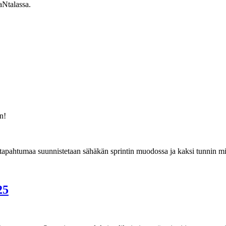
aNtalassa.
n!
i tapahtumaa suunnistetaan sähäkän sprintin muodossa ja kaksi tunnin m
25