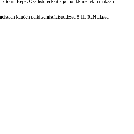
rina toimi Repa. Osallistujia kartta ja munkkimenekin mukaan
imeistään kauden palkitsemistilaisuudessa 8.11. RaNtalassa.