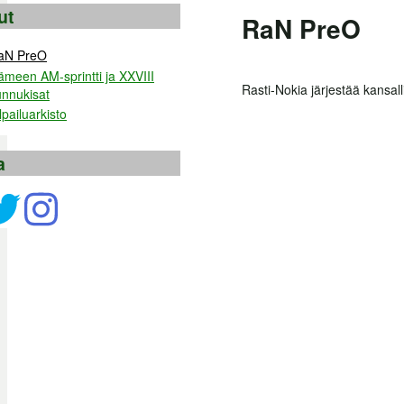
ut
RaN PreO
aN PreO
ämeen AM-sprintti ja XXVIII
Rasti-Nokia järjestää kansal
unnukisat
lpailuarkisto
a