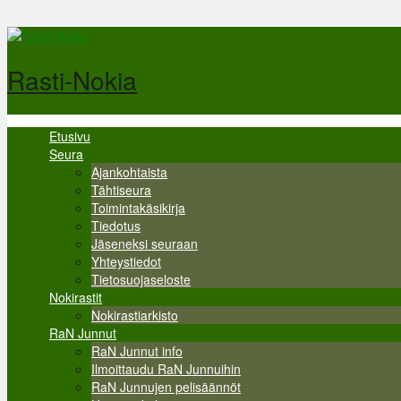
Hyppää pääsisältöön
Rasti-Nokia
Etusivu
Valikko
Seura
Ajankohtaista
Tähtiseura
Toimintakäsikirja
Tiedotus
Jäseneksi seuraan
Yhteystiedot
Tietosuojaseloste
Nokirastit
Nokirastiarkisto
RaN Junnut
RaN Junnut info
Ilmoittaudu RaN Junnuihin
RaN Junnujen pelisäännöt