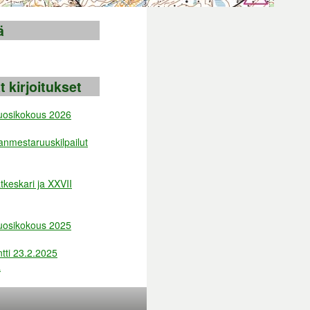
ä
 kirjoitukset
vuosikokous 2026
anmestaruuskilpailut
tkeskari ja XXVII
vuosikokous 2025
tti 23.2.2025
a