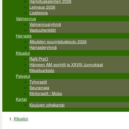
Harjoituskalenteri 2026
Leimaus 2026
Lisätietoja
Valmennus
Valmennusryhmä
Vastuuhenkilöt
Harraste
Aikuisten suunnistuskoulu 2026
Harrasteryhmä
Kilpailut
RaN PreO
Hämeen AM-sprintti ja XXVIII Junnukisat
Kilpailuarkisto
Palvelut
Tyhyrastit
Seuramaja
Kiintorastit / Mobo
Kartat
Koulujen pihakartat
Kilpailut
Olet täällä