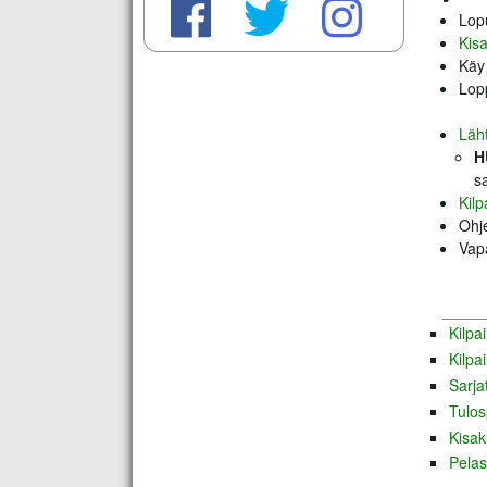
Lopu
Kis
Käy 
Lopp
Läht
H
s
Kilp
Ohje
Vap
Kilpa
Kilpa
Sarja
Tulos
Kisak
Pelas