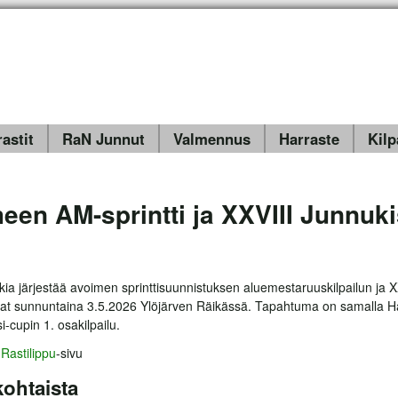
Hyppää pääsisältöön
astit
RaN Junnut
Valmennus
Harraste
Kilp
en AM-sprintti ja XXVIII Junnuki
kia järjestää avoimen sprinttisuunnistuksen aluemestaruuskilpailun ja X
at sunnuntaina 3.5.2026 Ylöjärven Räikässä. Tapahtuma on samalla
-cupin 1. osakilpailu.
n
Rastilipp
u
-sivu
ohtaista