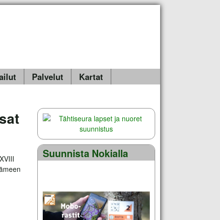
ailut
Palvelut
Kartat
sat
Suunnista Nokialla
XVIII
 Hämeen