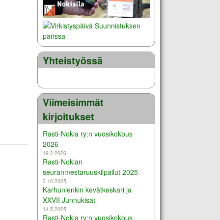
Yhteistyössä
Viimeisimmät
kirjoitukset
Rasti-Nokia ry:n vuosikokous
2026
19.2.2026
Rasti-Nokian
seuranmestaruuskilpailut 2025
3.10.2025
Karhunlenkin kevätkeskari ja
XXVII Junnukisat
14.5.2025
Rasti-Nokia ry:n vuosikokous