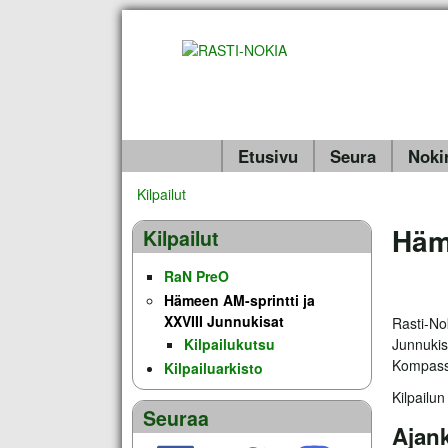
Etusivu
Seura
Nokir
Valikko
Kilpailut
Olet täällä
Häme
Kilpailut
RaN PreO
Hämeen AM-sprintti ja
XXVIII Junnukisat
Rasti-No
Junnukis
Kilpailukutsu
Kompassi
Kilpailuarkisto
Kilpailu
Seuraa
Ajank