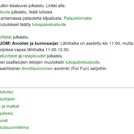
tkin kisakuvat julkaistu. Linkki alla.
akuvia
julkaistu, lisää tulossa
antamassa palautetta kilpailusta:
Palautelomake
utulokset lisätty
tulospalvelusivulle
ölistat
julkaistu.
UOM! Avoimet ja kuntosarjat
: Lähtöaika on asetettu klo 11:00, mutta
arjoissa vapaa lähtöaika 11.00-12.00.
ailuohjeet
ja
ratapituudet
julkaistu
et osallistujien tietojen muutoksiin
tulospalvelusivulla
aaehtoinen
ilmoittautuminen
avoimiin (For Fun) sarjoihin.
ilukutsu
iluohjeet
t ja matkat
palvelu
uvat
tussuunnitelma