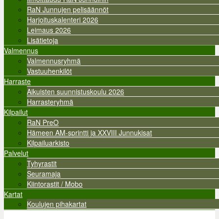
RaN Junnujen pelisäännöt
Harjoituskalenteri 2026
Leimaus 2026
Lisätietoja
Valmennus
Valmennusryhmä
Vastuuhenkilöt
Harraste
Aikuisten suunnistuskoulu 2026
Harrasteryhmä
Kilpailut
RaN PreO
Hämeen AM-sprintti ja XXVIII Junnukisat
Kilpailuarkisto
Palvelut
Tyhyrastit
Seuramaja
Kiintorastit / Mobo
Kartat
Koulujen pihakartat