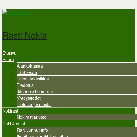
Hyppää pääsisältöön
Rasti-Nokia
Etusivu
Valikko
Seura
Ajankohtaista
Tähtiseura
Toimintakäsikirja
Tiedotus
Jäseneksi seuraan
Yhteystiedot
Tietosuojaseloste
Nokirastit
Nokirastiarkisto
RaN Junnut
RaN Junnut info
Ilmoittaudu RaN Junnuihin