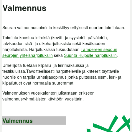
Valmennus
Seuran valmennustoiminta keskittyy erityisesti nuorten toimintaan.
Toiminta koostuu leireistä (kevät- ja syysleirit, päiväleirit),
talvikauden sisä- ja ulkoharjoituksista sekä kesäkauden
harjoituksista. Harjoituksissa tukeudutaan
Tampereen seudun
seurojen yhteisharjoituksiin
sekä
Suunta Huipulle harjoituksiin
.
Urheilijoita tuetaan kilpailu- ja leirimaksuissa ja
testikuluissa.Tavoitteellisesti harjoitteleville ja kriteerit täyttäville
nuorille on tarjolla urheilijasopimus jonka puitteissa esim. leiri- ja
kilpailutuet ovat normaalia suuremmat.
Valmennuksen vuosikalenteri julkaistaan erikseen
valmennusryhmäläisten käyttöön vuosittain.
Valmennus