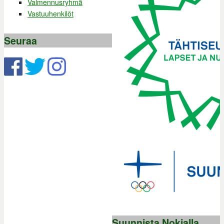
Valmennusryhmä
Vastuuhenkilöt
Seuraa
Suunnista Nokialla