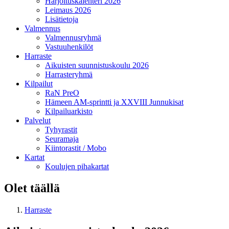
Harjoituskalenteri 2026
Leimaus 2026
Lisätietoja
Valmennus
Valmennusryhmä
Vastuuhenkilöt
Harraste
Aikuisten suunnistuskoulu 2026
Harrasteryhmä
Kilpailut
RaN PreO
Hämeen AM-sprintti ja XXVIII Junnukisat
Kilpailuarkisto
Palvelut
Tyhyrastit
Seuramaja
Kiintorastit / Mobo
Kartat
Koulujen pihakartat
Olet täällä
Harraste