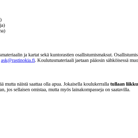
)
ja)
ma)
materiaalin ja kartat sekä kuntorastien osallistumismaksut. Osallistumisen
ä
ask@rastinokia.fi
. Koulutusmateriaali jaetaan pääosin sähköisessä muod
ä mutta näistä saattaa olla apua. Jokaisella koulukerralla
tullaan liikk
 jos sellaisen omistaa, mutta myös lainakompasseja on saatavilla.