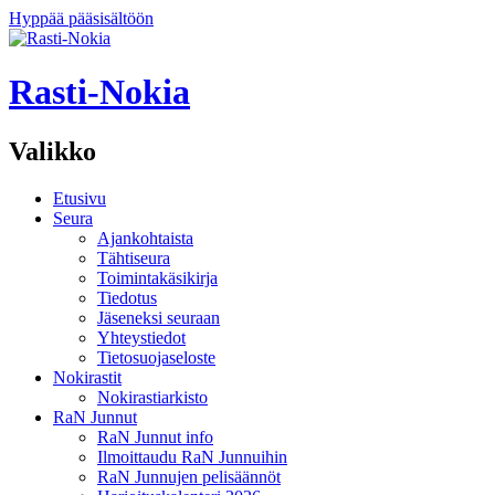
Hyppää pääsisältöön
Rasti-Nokia
Valikko
Etusivu
Seura
Ajankohtaista
Tähtiseura
Toimintakäsikirja
Tiedotus
Jäseneksi seuraan
Yhteystiedot
Tietosuojaseloste
Nokirastit
Nokirastiarkisto
RaN Junnut
RaN Junnut info
Ilmoittaudu RaN Junnuihin
RaN Junnujen pelisäännöt