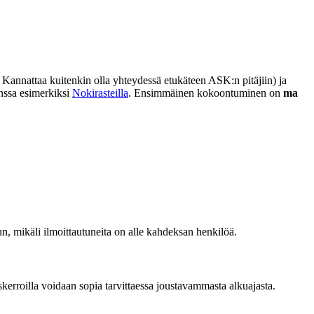
a. Kannattaa kuitenkin olla yhteydessä etukäteen ASK:n pitäjiin) ja
nssa esimerkiksi
Nokirasteilla
. Ensimmäinen kokoontuminen on
ma
n, mikäli ilmoittautuneita on alle kahdeksan henkilöä.
skerroilla voidaan sopia tarvittaessa joustavammasta alkuajasta.