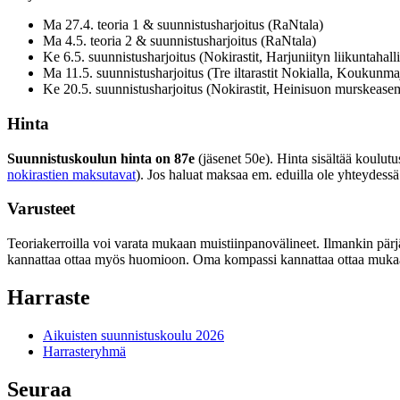
Ma 27.4. teoria 1 & suunnistusharjoitus (RaNtala)
Ma 4.5. teoria 2 & suunnistusharjoitus (RaNtala)
Ke 6.5. suunnistusharjoitus (Nokirastit, Harjuniityn liikuntahalli
Ma 11.5. suunnistusharjoitus (Tre iltarastit Nokialla, Koukunma
Ke 20.5. suunnistusharjoitus (Nokirastit, Heinisuon murskease
Hinta
Suunnistuskoulun hinta on 87e
(jäsenet 50e). Hinta sisältää koulutus
nokirastien maksutavat
). Jos haluat maksaa em. eduilla ole yhteydess
Varusteet
Teoriakerroilla voi varata mukaan muistiinpanovälineet. Ilmankin pärjä
kannattaa ottaa myös huomioon. Oma kompassi kannattaa ottaa mukaan,
Harraste
Aikuisten suunnistuskoulu 2026
Harrasteryhmä
Seuraa