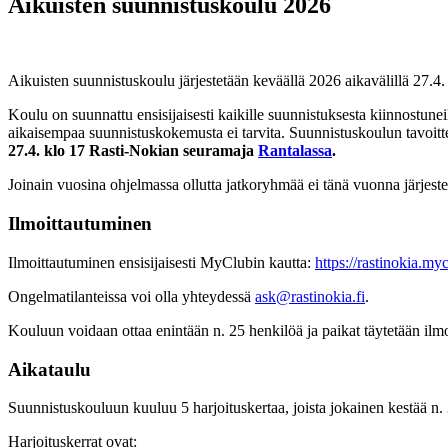
Aikuisten suunnistuskoulu 2026
Aikuisten suunnistuskoulu järjestetään keväällä 2026 aikavälillä 27.4. 
Koulu on suunnattu ensisijaisesti kaikille suunnistuksesta kiinnostunei
aikaisempaa suunnistuskokemusta ei tarvita. Suunnistuskoulun tavoit
27.4. klo 17 Rasti-Nokian seuramaja
Rantalassa
.
Joinain vuosina ohjelmassa ollutta jatkoryhmää ei tänä vuonna järjeste
Ilmoittautuminen
Ilmoittautuminen ensisijaisesti MyClubin kautta:
https://rastinokia.m
Ongelmatilanteissa voi olla yhteydessä
ask@rastinokia.fi
.
Kouluun voidaan ottaa enintään n. 25 henkilöä ja paikat täytetään ilm
Aikataulu
Suunnistuskouluun kuuluu 5 harjoituskertaa, joista jokainen kestää n. 
Harjoituskerrat ovat: