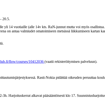
- 20.5.
lle yli 14 vuotiaille (alle 14v kts. RaN-junnut mutta voi myös osallistu
teena on antaa valmiudet omatoimiseen metsässä liikkumiseen kartan ka
tä.
yclub.fi/flow/courses/10412036
(vaatii rekisteröitymisen palveluun).
oittautumisjärjestyksessä. Rasti-Nokia pidättää oikeuden peruuttaa koulu
2-3h. Harjoituskerrat alkavat pääsääntöisesti klo 17. Suunnistusharjoitu