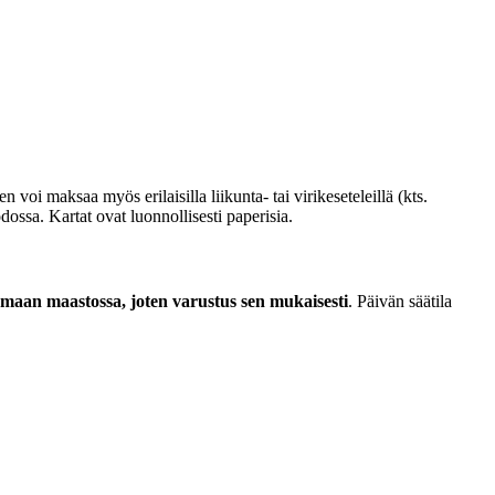
 voi maksaa myös erilaisilla liikunta- tai virikeseteleillä (kts.
ossa. Kartat ovat luonnollisesti paperisia.
umaan maastossa, joten varustus sen mukaisesti
. Päivän säätila