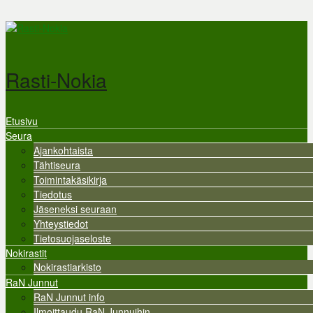
Hyppää pääsisältöön
Rasti-Nokia
Etusivu
Valikko
Seura
Ajankohtaista
Tähtiseura
Toimintakäsikirja
Tiedotus
Jäseneksi seuraan
Yhteystiedot
Tietosuojaseloste
Nokirastit
Nokirastiarkisto
RaN Junnut
RaN Junnut info
Ilmoittaudu RaN Junnuihin