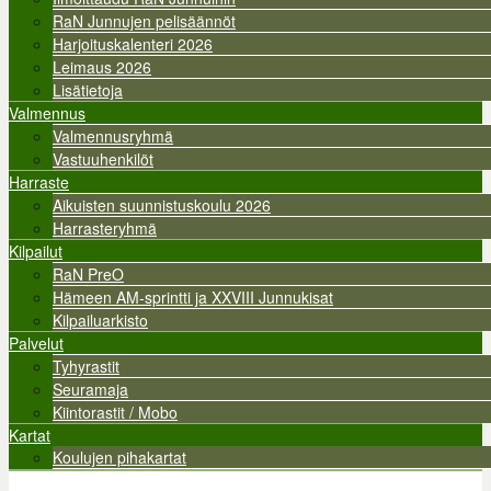
RaN Junnujen pelisäännöt
Harjoituskalenteri 2026
Leimaus 2026
Lisätietoja
Valmennus
Valmennusryhmä
Vastuuhenkilöt
Harraste
Aikuisten suunnistuskoulu 2026
Harrasteryhmä
Kilpailut
RaN PreO
Hämeen AM-sprintti ja XXVIII Junnukisat
Kilpailuarkisto
Palvelut
Tyhyrastit
Seuramaja
Kiintorastit / Mobo
Kartat
Koulujen pihakartat