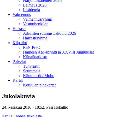
Harjoituskalenteri 2026
Leimaus 2026
Lisätietoja
Valmennus
Valmennusryhmä
Vastuuhenkilöt
Harraste
Aikuisten suunnistuskoulu 2026
Harrasteryhmä
Kilpailut
RaN PreO
Hämeen AM-sprintti ja XXVIII Junnukisat
Kilpailuarkisto
Palvelut
Tyhyrastit
Seuramaja
Kiintorastit / Mobo
Kartat
Koulujen pihakartat
Jukolakuvia
24. kesäkuu 2016 - 18:52,
Pasi Isokallio
Kuvia Lappee Jukolasta