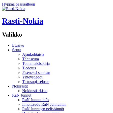
Hyppää pääsisältöön
Rasti-Nokia
Valikko
Etusivu
Seura
Ajankohtaista
Tähtiseura
Toimintakäsikirja
Tiedotus
Jäseneksi seuraan
Yhteystiedot
Tietosuojaseloste
Nokirastit
Nokirastiarkisto
RaN Junnut
RaN Junnut info
Ilmoittaudu RaN Junnuihin
RaN Junnujen pelisäännöt