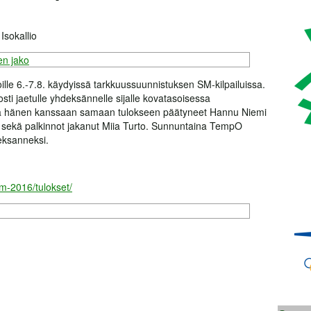
 Isokallio
ijoille 6.-7.8. käydyissä tarkkuussuunnistuksen SM-kilpailuissa.
osti jaetulle yhdeksännelle sijalle kovatasoisessa
sa hänen kanssaan samaan tulokseen päätyneet Hannu Niemi
 sekä palkinnot jakanut Miia Turto. Sunnuntaina TempO
deksanneksi.
/sm-2016/
tulokset/