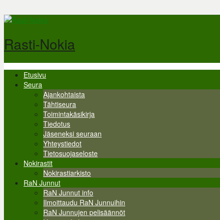
Hyppää pääsisältöön
Rasti-Nokia
Etusivu
Valikko
Seura
Ajankohtaista
Tähtiseura
Toimintakäsikirja
Tiedotus
Jäseneksi seuraan
Yhteystiedot
Tietosuojaseloste
Nokirastit
Nokirastiarkisto
RaN Junnut
RaN Junnut info
Ilmoittaudu RaN Junnuihin
RaN Junnujen pelisäännöt