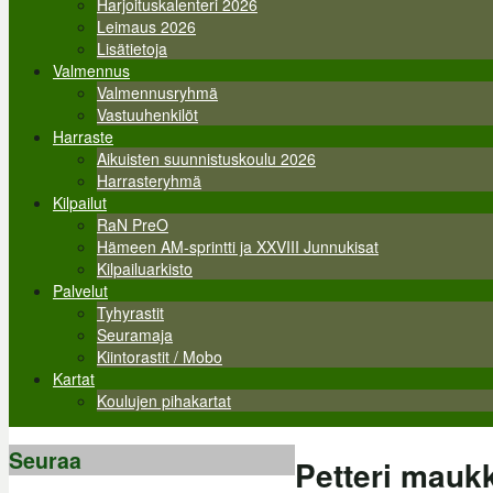
Harjoituskalenteri 2026
Leimaus 2026
Lisätietoja
Valmennus
Valmennusryhmä
Vastuuhenkilöt
Harraste
Aikuisten suunnistuskoulu 2026
Harrasteryhmä
Kilpailut
RaN PreO
Hämeen AM-sprintti ja XXVIII Junnukisat
Kilpailuarkisto
Palvelut
Tyhyrastit
Seuramaja
Kiintorastit / Mobo
Kartat
Koulujen pihakartat
Seuraa
Petteri maukk