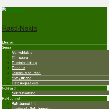
Hyppää pääsisältöön
Rasti-Nokia
Etusivu
Valikko
Seura
Ajankohtaista
Tähtiseura
Toimintakäsikirja
Tiedotus
Jäseneksi seuraan
Yhteystiedot
Tietosuojaseloste
Nokirastit
Nokirastiarkisto
RaN Junnut
RaN Junnut info
Ilmoittaudu RaN Junnuihin