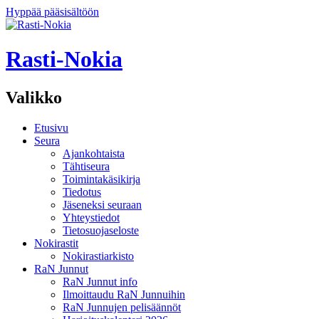
Hyppää pääsisältöön
Rasti-Nokia
Valikko
Etusivu
Seura
Ajankohtaista
Tähtiseura
Toimintakäsikirja
Tiedotus
Jäseneksi seuraan
Yhteystiedot
Tietosuojaseloste
Nokirastit
Nokirastiarkisto
RaN Junnut
RaN Junnut info
Ilmoittaudu RaN Junnuihin
RaN Junnujen pelisäännöt