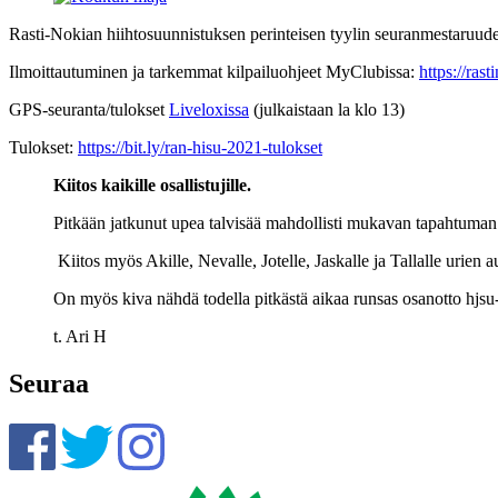
Rasti-Nokian hiihtosuunnistuksen perinteisen tyylin seuranmestaruude
Ilmoittautuminen ja tarkemmat kilpailuohjeet MyClubissa:
https://ras
GPS-seuranta/tulokset
Liveloxissa
(julkaistaan la klo 13)
Tulokset:
https://bit.ly/ran-hisu-2021-tulokset
Kiitos kaikille osallistujille.
Pitkään jatkunut upea talvisää mahdollisti mukavan tapahtuman 
Kiitos myös Akille, Nevalle, Jotelle, Jaskalle ja Tallalle urien a
On myös kiva nähdä todella pitkästä aikaa runsas osanotto hjsu
t. Ari H
Seuraa