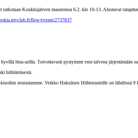
t ratkotaan Koukkujärven maastoissa 6.2. klo 10-13. Alustavat ratapit
tinokia.myclub.fi/flow/events/2737837
hyvillä hisu-urilla. Toivottavasti pystymme ensi talvena järjestämään
uki hiihtämisestä.
-kisoihin seurastamme. Veikko Hakulisen Hiihtorasteille on lähdössä 9 