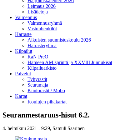
Harjoituskalenteri 2026
Leimaus 2026
Lisätietoja
Valmennus
Valmennusryhmä
Vastuuhenkilöt
Harraste
Aikuisten suunnistuskoulu 2026
Harrasteryhmä
Kilpailut
RaN PreO
Hämeen AM-sprintti ja XXVIII Junnukisat
Kilpailuarkisto
Palvelut
Tyhyrastit
Seuramaja
Kiintorastit / Mobo
Kartat
Koulujen pihakartat
Seuranmestaruus-hisut 6.2.
4. helmikuu 2021 - 9:29,
Samuli Saarinen