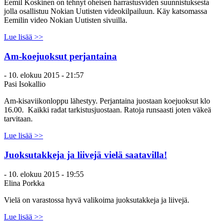
Eemil Koskinen on tehnyt oheisen harrastusviden suunnistuksesta
jolla osallistuu Nokian Uutisten videokilpailuun. Käy katsomassa
Eemilin video Nokian Uutisten sivuilla.
Lue lisää >>
Am-koejuoksut perjantaina
-
10. elokuu 2015 - 21:57
Pasi Isokallio
Am-kisaviikonloppu lähestyy. Perjantaina juostaan koejuoksut klo
16.00. Kaikki radat tarkistusjuostaan. Ratoja runsaasti joten väkeä
tarvitaan.
Lue lisää >>
Juoksutakkeja ja liivejä vielä saatavilla!
-
10. elokuu 2015 - 19:55
Elina Porkka
Vielä on varastossa hyvä valikoima juoksutakkeja ja liivejä.
Lue lisää >>