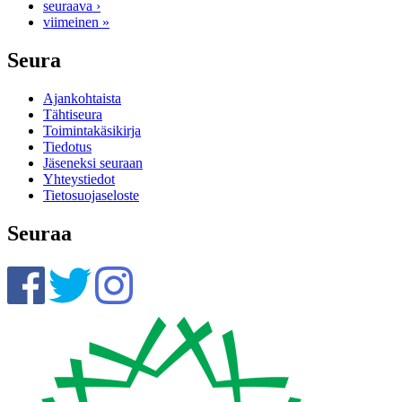
seuraava ›
viimeinen »
Seura
Ajankohtaista
Tähtiseura
Toimintakäsikirja
Tiedotus
Jäseneksi seuraan
Yhteystiedot
Tietosuojaseloste
Seuraa