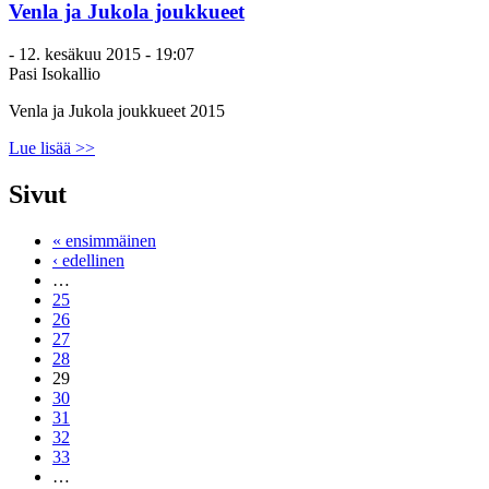
Venla ja Jukola joukkueet
-
12. kesäkuu 2015 - 19:07
Pasi Isokallio
Venla ja Jukola joukkueet 2015
Lue lisää >>
Sivut
« ensimmäinen
‹ edellinen
…
25
26
27
28
29
30
31
32
33
…