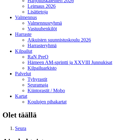
Harjoituskalenteri 2026
Leimaus 2026
Lisätietoja
Valmennus
Valmennusryhmä
Vastuuhenkilöt
Harraste
Aikuisten suunnistuskoulu 2026
Harrasteryhmä
Kilpailut
RaN PreO
Hämeen AM-sprintti ja XXVIII Junnukisat
Kilpailuarkisto
Palvelut
Tyhyrastit
Seuramaja
Kiintorastit / Mobo
Kartat
Koulujen pihakartat
Olet täällä
Seura