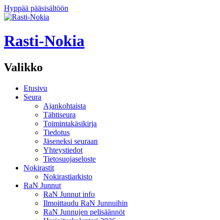
Hyppää pääsisältöön
Rasti-Nokia
Valikko
Etusivu
Seura
Ajankohtaista
Tähtiseura
Toimintakäsikirja
Tiedotus
Jäseneksi seuraan
Yhteystiedot
Tietosuojaseloste
Nokirastit
Nokirastiarkisto
RaN Junnut
RaN Junnut info
Ilmoittaudu RaN Junnuihin
RaN Junnujen pelisäännöt