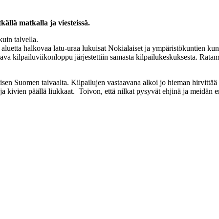
ällä matkalla ja viesteissä.
uin talvella.
la aluetta halkovaa latu-uraa lukuisat Nokialaiset ja ympäristökuntien ku
ava kilpailuviikonloppu järjestettiin samasta kilpailukeskuksesta. Rata
äisen Suomen taivaalta. Kilpailujen vastaavana alkoi jo hieman hirvittää
 ja kivien päällä liukkaat. Toivon, että nilkat pysyvät ehjinä ja meidä