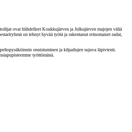
ntoilijat ovat hiihdelleet Koukkujärven ja Julkujärven majojen väliä
mestariryhmä on tehnyt hyvää työtä ja rakentanut erinomaiset radat,
 peltopysäköinnin onnistuminen ja kilpailujen sujuva läpivienti.
n ensiapupisteemme työttömänä.