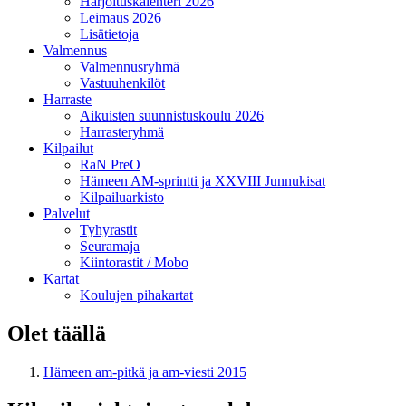
Harjoituskalenteri 2026
Leimaus 2026
Lisätietoja
Valmennus
Valmennusryhmä
Vastuuhenkilöt
Harraste
Aikuisten suunnistuskoulu 2026
Harrasteryhmä
Kilpailut
RaN PreO
Hämeen AM-sprintti ja XXVIII Junnukisat
Kilpailuarkisto
Palvelut
Tyhyrastit
Seuramaja
Kiintorastit / Mobo
Kartat
Koulujen pihakartat
Olet täällä
Hämeen am-pitkä ja am-viesti 2015