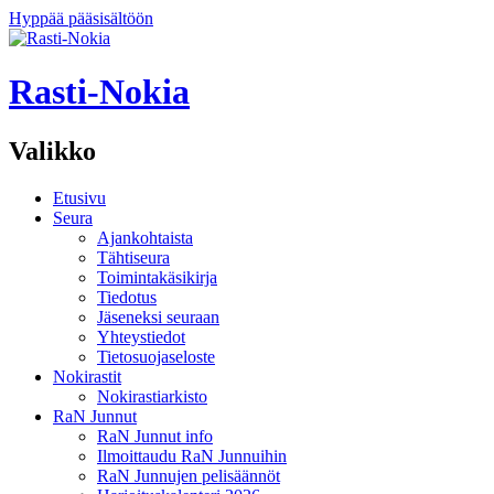
Hyppää pääsisältöön
Rasti-Nokia
Valikko
Etusivu
Seura
Ajankohtaista
Tähtiseura
Toimintakäsikirja
Tiedotus
Jäseneksi seuraan
Yhteystiedot
Tietosuojaseloste
Nokirastit
Nokirastiarkisto
RaN Junnut
RaN Junnut info
Ilmoittaudu RaN Junnuihin
RaN Junnujen pelisäännöt