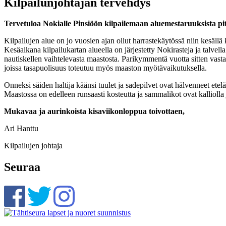
Kilpailunjohtajan tervehdys
Tervetuloa Nokialle Pinsiöön kilpailemaan aluemestaruuksista pitk
Kilpailujen alue on jo vuosien ajan ollut harrastekäytössä niin kesällä k
Kesäaikana kilpailukartan alueella on järjestetty Nokirasteja ja talvel
nautiskellen vaihtelevasta maastosta. Parikymmentä vuotta sitten vasta
joissa tasapuolisuus toteutuu myös maaston myötävaikutuksella.
Onneksi säiden haltija käänsi tuulet ja sadepilvet ovat hälvenneet etel
Maastossa on edelleen runsaasti kosteutta ja sammalikot ovat kalliolla
Mukavaa ja aurinkoista kisaviikonloppua toivottaen,
Ari Hanttu
Kilpailujen johtaja
Seuraa