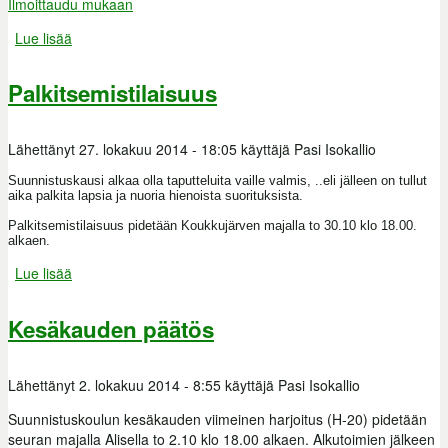
Ilmoittaudu mukaan
Lue lisää
about Suunnistuskoulu alkaa
Palkitsemistilaisuus
Lähettänyt
27. lokakuu 2014 - 18:05
käyttäjä
Pasi Isokallio
Suunnistuskausi alkaa olla taputteluita vaille valmis, ..eli jälleen on tullut
aika palkita lapsia ja nuoria hienoista suorituksista.
Palkitsemistilaisuus pidetään Koukkujärven majalla to 30.10 klo 18.00.
alkaen.
Lue lisää
about Palkitsemistilaisuus
Kesäkauden päätös
Lähettänyt
2. lokakuu 2014 - 8:55
käyttäjä
Pasi Isokallio
Suunnistuskoulun kesäkauden viimeinen harjoitus (H-20) pidetään
seuran majalla Alisella to 2.10 klo 18.00 alkaen. Alkutoimien jälkeen