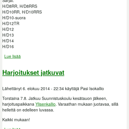
Sarjat:
H/D8RR, H/D8RRS
H/D10RR, H/D10RRS
H/D10-suora
H/D12TR
H/D12
H/D13
H/D14
H/D16
Lue lisää
about Harjoitus 16 -sarjakilpailu
Harjoitukset jatkuvat
Lähettänyt
6. elokuu 2014 - 22:34
käyttäjä
Pasi Isokallio
Torstaina 7.8. Jatkuu Suunnistuskoulu kesätauon jälkeen,
harjoituspaikkana
Ylisenkallio
. Varaathan mukaan juotavaa, sillä
hellettä on edelleen luvassa.
Kaikki mukaan!