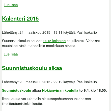
Lue lisää
about Suunnistuskoulun kesäleiri
Kalenteri 2015
Lähettänyt
24. maaliskuu 2015 - 13:11
käyttäjä
Pasi Isokallio
Suunnistuskoulun kauden
2015 kalenteri
on julkaistu. Vähäiset
muutokset vielä mahdollisia maaliskuun aikana.
Lue lisää
about Kalenteri 2015
Suunnistuskoulu alkaa
Lähettänyt
20. maaliskuu 2015 - 22:12
käyttäjä
Pasi Isokallio
Suunnistuskoulu
alkaa
Nokianvirran koululla
to 9.4. klo 18.00.
Ilmoittautua voi tulemalla aloitustapahtumaan tai oheisen
ilmoittautumislinkin kautta.