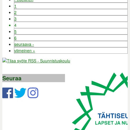
1
2
3
4
5
6
seuraava ›
viimeinen »
Seuraa