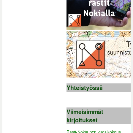
Yhteistyössä
Viimeisimmät
kirjoitukset
Rasti-Nokia ry:n vuosikokous