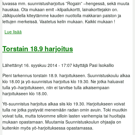
luvassa mm. suunnistusharjoitus ”Rogain” –hengessä, sekä muuta
hauskaa. Ota mukaan emit –kilpailukortti, lainakorttejakin on.
Jälkipuolella kiteytämme kauden nuotiolla makkaran paiston ja
lettujen merkeissä. Vaatetus kelin mukaan. Kaikki mukaan !
Lue lisää
about Kesäkauden päätös
Torstain 18.9 harjoitus
Lähettänyt
16. syyskuu 2014 - 17:07
käyttäjä
Pasi Isokallio
Pieni tarkennus torstain 18.9. harjoitukseen. Suunnistuskoulu alkaa
klo 18.00 ja yö-suunnistus harjoitus klo 19.30. Ne jotka haluavat
tulla yö–harjoitukseen, niin ei tarvitse tulla aikaisempaan
harjoitukseen klo 18.00.
Yö-suunnistus harjoitus alkaa siis klo 19.30. Harjoitukseen voivat
tulla ne jotka pystyvät menemään radan omin avuin. Toki muutkin
voivat tulla, mutta toivomme silloin lasten vanhempia tai huoltajia
mukaan opastamaan. Muutamia Suunnistuskoulun ohjaajia on
kuitenkin myös yö-harjoituksessa opastamassa.