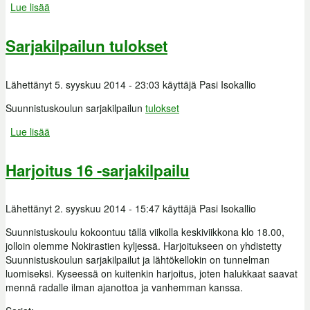
Lue lisää
about Torstain 18.9 harjoitus
Sarjakilpailun tulokset
Lähettänyt
5. syyskuu 2014 - 23:03
käyttäjä
Pasi Isokallio
Suunnistuskoulun sarjakilpailun
tulokset
Lue lisää
about Sarjakilpailun tulokset
Harjoitus 16 -sarjakilpailu
Lähettänyt
2. syyskuu 2014 - 15:47
käyttäjä
Pasi Isokallio
Suunnistuskoulu kokoontuu tällä viikolla keskiviikkona klo 18.00,
jolloin olemme Nokirastien kyljessä. Harjoitukseen on yhdistetty
Suunnistuskoulun sarjakilpailut ja lähtökellokin on tunnelman
luomiseksi. Kyseessä on kuitenkin harjoitus, joten halukkaat saavat
mennä radalle ilman ajanottoa ja vanhemman kanssa.