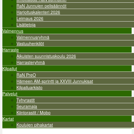
RaN Junnujen pelisäännöt
Harjoituskalenteri 2026
Leimaus 2026
Lisätietoja
Valmennus
Valmennusryhmä
Vastuuhenkilöt
Harraste
Aikuisten suunnistuskoulu 2026
Harrasteryhmä
Kilpailut
RaN PreO
Hämeen AM-sprintti ja XXVIII Junnukisat
Kilpailuarkisto
Palvelut
Tyhyrastit
Seuramaja
Kiintorastit / Mobo
Kartat
Koulujen pihakartat