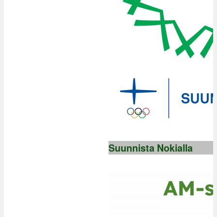
Suunnista Nokialla