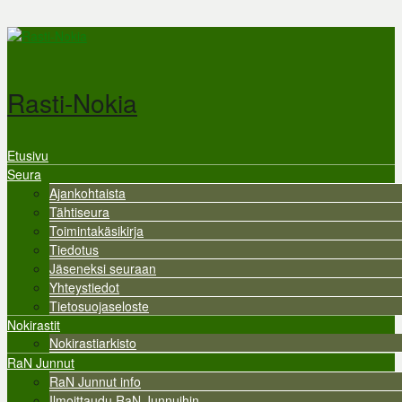
Hyppää pääsisältöön
Rasti-Nokia
Etusivu
Valikko
Seura
Ajankohtaista
Tähtiseura
Toimintakäsikirja
Tiedotus
Jäseneksi seuraan
Yhteystiedot
Tietosuojaseloste
Nokirastit
Nokirastiarkisto
RaN Junnut
RaN Junnut info
Ilmoittaudu RaN Junnuihin