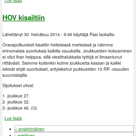
Lue lisää
about Harjoitukset jatkuvat
HOV kisailtiin
Lähettänyt
30. heinäkuu 2014 - 9:46
käyttäjä
Pasi Isokallio
Oravapolkuviesti kisaitiin helteisissä merkeissä ja näimme
erinomaisia suorituksia kaikilla osuuksilla. Joukkueiden kokoaminen
ei ollut ihan helppoa, sillä viestihalukkaita tyttöjä ei ilmaantunut
riittävästi. Saimme kuitenkin kolme joukkuetta kasaan ja kaikki
tekivät ehjät suoritukset, erityiskehut joukkueiden 10 RR -osuuden
suunnistajille.
Sijoitukset olivat:
1 -joukkue 27.
2 -joukkue 32.
3 -joukkue 46. (U)
Lue lisää
about HOV kisailtiin
« ensimmäinen
Sivut
‹ edellinen