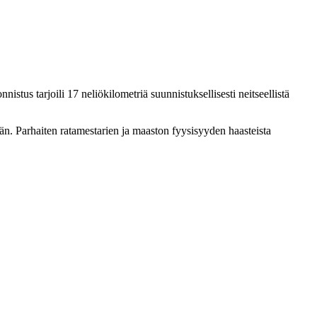
stus tarjoili 17 neliökilometriä suunnistuksellisesti neitseellistä
än. Parhaiten ratamestarien ja maaston fyysisyyden haasteista