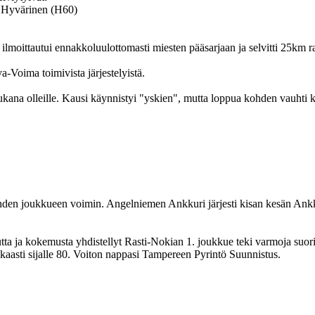
a Hyvärinen (H60)
ilmoittautui ennakkoluulottomasti miesten pääsarjaan ja selvitti 25km ra
eva-Voima
toimivista järjestelyistä.
kana olleille. Kausi käynnistyi "yskien", mutta loppua kohden vauhti k
den joukkueen voimin.
Angelniemen Ankkuri
järjesti kisan kesän Ankk
tta ja kokemusta yhdistellyt Rasti-Nokian 1. joukkue teki varmoja suoritu
kkaasti sijalle 80. Voiton nappasi
Tampereen Pyrintö Suunnistus
.