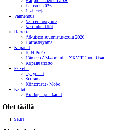
Harjoituskalenteri 2026
Leimaus 2026
Lisätietoja
Valmennus
Valmennusryhmä
Vastuuhenkilöt
Harraste
Aikuisten suunnistuskoulu 2026
Harrasteryhmä
Kilpailut
RaN PreO
Hämeen AM-sprintti ja XXVIII Junnukisat
Kilpailuarkisto
Palvelut
Tyhyrastit
Seuramaja
Kiintorastit / Mobo
Kartat
Koulujen pihakartat
Olet täällä
Seura