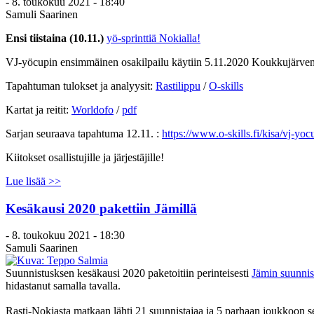
-
8. toukokuu 2021 - 18:40
Samuli Saarinen
Ensi tiistaina (10.11.)
yö-sprinttiä Nokialla!
VJ-yöcupin ensimmäinen osakilpailu käytiin 5.11.2020 Koukkujärven ma
Tapahtuman tulokset ja analyysit:
Rastilippu
/
O-skills
Kartat ja reitit:
Worldofo
/
pdf
Sarjan seuraava tapahtuma 12.11. :
https://www.o-skills.fi/kisa/vj-y
Kiitokset osallistujille ja järjestäjille!
Lue lisää >>
Kesäkausi 2020 pakettiin Jämillä
-
8. toukokuu 2021 - 18:30
Samuli Saarinen
Suunnistusksen kesäkausi 2020 paketoitiin perinteisesti
Jämin suunnis
hidastanut samalla tavalla.
Rasti-Nokiasta matkaan lähti 21 suunnistajaa ja 5 parhaan joukkoon se