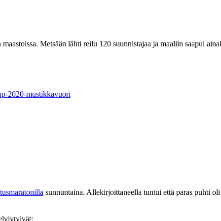
astoissa. Metsään lähti reilu 120 suunnistajaa ja maaliin saapui aina
ocup-2020-mustikkavuori
tusmaratonilla
sunnuntaina. Allekirjoittaneella tuntui että paras puhti 
lviytyivät: