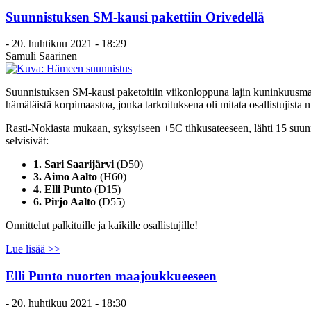
Suunnistuksen SM-kausi pakettiin Orivedellä
-
20. huhtikuu 2021 - 18:29
Samuli Saarinen
Suunnistuksen SM-kausi paketoitiin viikonloppuna lajin kuninkuusma
hämäläistä korpimaastoa, jonka tarkoituksena oli mitata osallistujista 
Rasti-Nokiasta mukaan, syksyiseen +5C tihkusateeseen, lähti 15 suunni
selvisivät:
1. Sari Saarijärvi
(D50)
3. Aimo Aalto
(H60)
4. Elli Punto
(D15)
6. Pirjo Aalto
(D55)
Onnittelut palkituille ja kaikille osallistujille!
Lue lisää >>
Elli Punto nuorten maajoukkueeseen
-
20. huhtikuu 2021 - 18:30