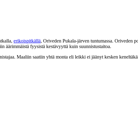
tkalla,
erikoispitkällä
, Oriveden Pukala-järven tuntumassa. Oriveden ponni
niin äärimmäistä fyysistä kestävyyttä kuin suunnistustaitoa.
stajaa. Maaliin saatiin yhtä monta eli leikki ei jäänyt kesken keneltäkä