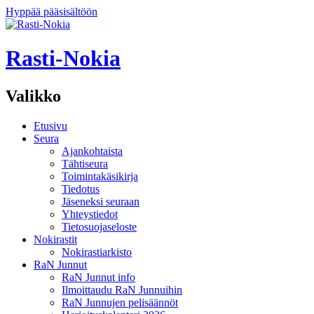
Hyppää pääsisältöön
Rasti-Nokia
Valikko
Etusivu
Seura
Ajankohtaista
Tähtiseura
Toimintakäsikirja
Tiedotus
Jäseneksi seuraan
Yhteystiedot
Tietosuojaseloste
Nokirastit
Nokirastiarkisto
RaN Junnut
RaN Junnut info
Ilmoittaudu RaN Junnuihin
RaN Junnujen pelisäännöt