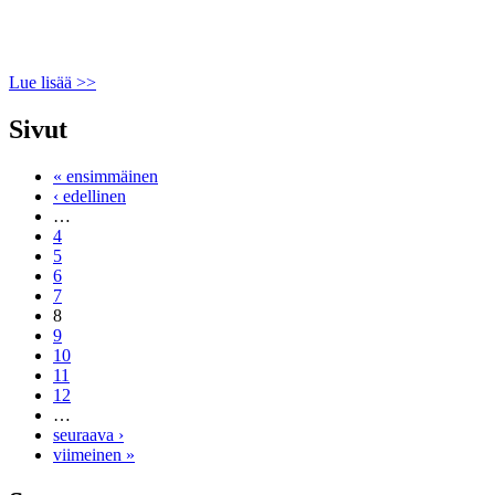
Lue lisää >>
Sivut
« ensimmäinen
‹ edellinen
…
4
5
6
7
8
9
10
11
12
…
seuraava ›
viimeinen »