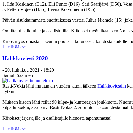
1. Iida Koskinen (D12), Elli Punto (D16), Sari Saarijärvi (D50), Ves
5. Petteri Vigren (H35), Leena Koivuniemi (D55)
Päivän sisukkaimmasta suorituksesta vastasi Julius Niemelä (15), joka 
Onnittelut palkituille ja osallistujille! Kiitokset myös
Ikaalisten Nous
Kiitos myös omasta ja seuran puolesta kuluneesta kaudesta kaikille mu
Lue lisää >>
Halikkoviesti 2020
-
20. huhtikuu 2021 - 18:29
Samuli Saarinen
Rasti-Nokia lähti muutaman vuoden tauon jälkeen
Halikkoviestiin
kah
nytkin.
Mukaan kisaan lähti reilut 90 kilpa- ja kuntosarjan joukkuetta. Nuoruu
kilpailuissakin, sisältänyt Rasti-Nokia 2. suoriutui 15 osuudesta malli
Kiitokset järjestäjille ja osallistujille hienosta tapahtumasta!
Lue lisää >>