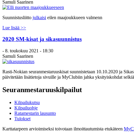
Samuli Saarinen
Suunnistusliitto
julkaisi
eilen maajoukkueen valmenn
Lue lisää >>
2020 SM-kisat ja sikasuunnistus
-
8. toukokuu 2021 - 18:30
Samuli Saarinen
Rasti-Nokian seuranmestaruuskisat suunnistetaan 10.10.2020 ja Sikas
päivitetään lisätietoja sivuille ja MyClubiin jahka yksityiskohdat selkiä
Seuranmestaruuskilpailut
Kilpailukutsu
Kilpailuohje
Ratamestarin lausunto
Tulokset
Karttatarpeen arvioimiseksi toivotaan ilmoittautumista etukäteen
MyCl