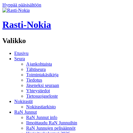
Hyppää pääsisältöön
Rasti-Nokia
Valikko
Etusivu
Seura
Ajankohtaista
Tähtiseura
Toimintakäsikirja
Tiedotus
Jäseneksi seuraan
Yhteystiedot
Tietosuojaseloste
Nokirastit
Nokirastiarkisto
RaN Junnut
RaN Junnut info
Ilmoittaudu RaN Junnuihin
RaN Junnujen pelisäännöt