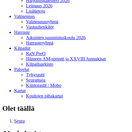
Harjoituskalenteri 2026
Leimaus 2026
Lisätietoja
Valmennus
Valmennusryhmä
Vastuuhenkilöt
Harraste
Aikuisten suunnistuskoulu 2026
Harrasteryhmä
Kilpailut
RaN PreO
Hämeen AM-sprintti ja XXVIII Junnukisat
Kilpailuarkisto
Palvelut
Tyhyrastit
Seuramaja
Kiintorastit / Mobo
Kartat
Koulujen pihakartat
Olet täällä
Seura