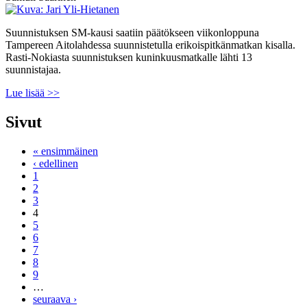
Suunnistuksen SM-kausi saatiin päätökseen viikonloppuna
Tampereen Aitolahdessa suunnistetulla erikoispitkänmatkan kisalla.
Rasti-Nokiasta suunnistuksen kuninkuusmatkalle lähti 13
suunnistajaa.
Lue lisää >>
Sivut
« ensimmäinen
‹ edellinen
1
2
3
4
5
6
7
8
9
…
seuraava ›