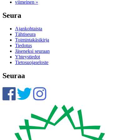
viimeinen »
Seura
Ajankohtaista
Tähtiseura
Toimintakäsikirja
Tiedotus
Jäseneksi seuraan
Yhteystiedot
Tietosuojaseloste
Seuraa