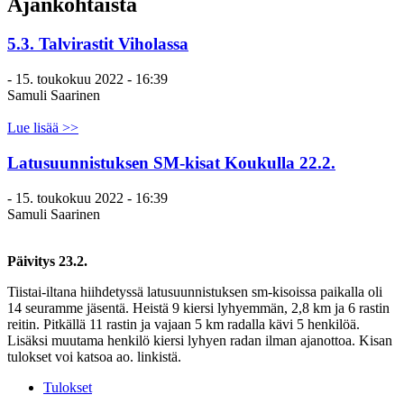
Ajankohtaista
5.3. Talvirastit Viholassa
-
15. toukokuu 2022 - 16:39
Samuli Saarinen
Lue lisää >>
Latusuunnistuksen SM-kisat Koukulla 22.2.
-
15. toukokuu 2022 - 16:39
Samuli Saarinen
Päivitys 23.2.
Tiistai-iltana hiihdetyssä latusuunnistuksen sm-kisoissa paikalla oli
14 seuramme jäsentä. Heistä 9 kiersi lyhyemmän, 2,8 km ja 6 rastin
reitin. Pitkällä 11 rastin ja vajaan 5 km radalla kävi 5 henkilöä.
Lisäksi muutama henkilö kiersi lyhyen radan ilman ajanottoa. Kisan
tulokset voi katsoa ao. linkistä.
Tulokset