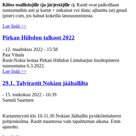
Kiitos osallistujille (ja järjestäjille :).
Rastit ovat paikoillaan
sunnuntaihin asti ja kartat + ratkaisut voi tilata: ajhanttu (at) gmail
(piste) com, jos haluat kokeilla latusuunnistusta.
Lue lisää >>
Pirkan Hiihdon talkoot 2022
-
12. maaliskuu 2022 - 15:58
Pasi Viitala
Rasti-Nokia hoitaa Pirkan Hiihdon Lintuharjun huoltopisteen
sunnuntaina 6.3.2022.
Lue lisää >>
29.1. Talvirastit Nokian jäähallilta
-
15. toukokuu 2022 - 16:39
Samuli Saarinen
Kartanmyynti klo 10-11.30 Nokian Jäähallin pysäköintialueen
pohjoiskulma. Rastit maastossa vain tapahtuman aikana. Emit-
ajanotto.