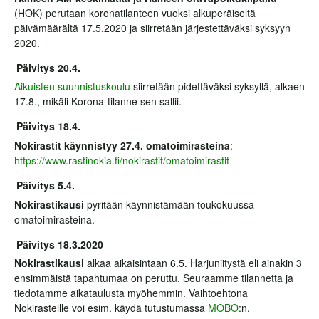
(HOK) perutaan koronatilanteen vuoksi alkuperäiseltä
päivämäärältä 17.5.2020 ja siirretään järjestettäväksi syksyyn
2020.
Päivitys 20.4.
Aikuisten suunnistuskoulu
siirretään pidettäväksi syksyllä, alkaen
17.8., mikäli Korona-tilanne sen sallii.
Päivitys 18.4.
Nokirastit käynnistyy 27.4. omatoimirasteina
:
https://www.rastinokia.fi/nokirastit/omatoimirastit
Päivitys 5.4.
Nokirastikausi
pyritään käynnistämään toukokuussa
omatoimirasteina.
Päivitys 18.3.2020
Nokirastikausi
alkaa aikaisintaan 6.5. Harjuniitystä eli ainakin 3
ensimmäistä tapahtumaa on peruttu. Seuraamme tilannetta ja
tiedotamme aikataulusta myöhemmin. Vaihtoehtona
Nokirasteille voi esim. käydä tutustumassa
MOBO
:n.