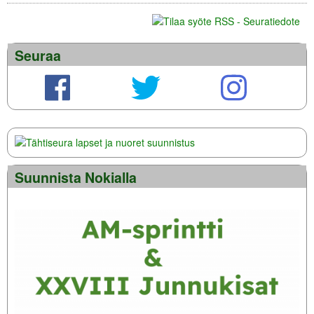
Seuraa
Suunnista Nokialla