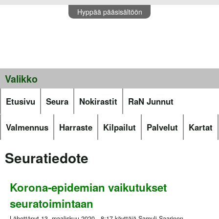
Hyppää pääsisältöön
Valikko
Etusivu
Seura
Nokirastit
RaN Junnut
Valmennus
Harraste
Kilpailut
Palvelut
Kartat
Seuratiedote
Korona-epidemian vaikutukset
seuratoimintaan
Lähettänyt
13. maaliskuu 2020 - 8:17
käyttäjä
Samuli Saarinen