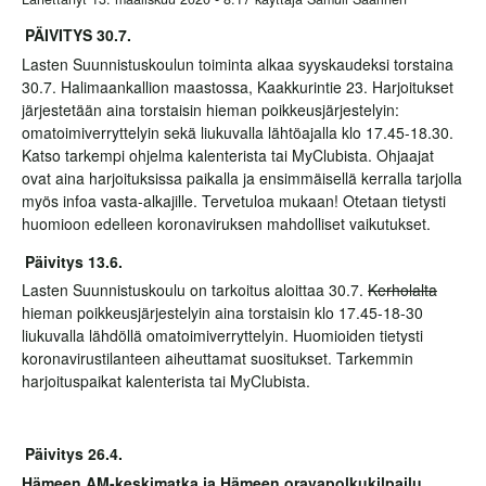
PÄIVITYS 30.7.
Lasten Suunnistuskoulun toiminta alkaa syyskaudeksi torstaina
30.7. Halimaankallion maastossa, Kaakkurintie 23. Harjoitukset
järjestetään aina torstaisin hieman poikkeusjärjestelyin:
omatoimiverryttelyin sekä liukuvalla lähtöajalla klo 17.45-18.30.
Katso tarkempi ohjelma kalenterista tai MyClubista. Ohjaajat
ovat aina harjoituksissa paikalla ja ensimmäisellä kerralla tarjolla
myös infoa vasta-alkajille. Tervetuloa mukaan! Otetaan tietysti
huomioon edelleen koronaviruksen mahdolliset vaikutukset.
Päivitys 13.6.
Lasten Suunnistuskoulu on tarkoitus aloittaa 30.7.
Kerholalta
hieman poikkeusjärjestelyin aina torstaisin klo 17.45-18-30
liukuvalla lähdöllä omatoimiverryttelyin. Huomioiden tietysti
koronavirustilanteen aiheuttamat suositukset. Tarkemmin
harjoituspaikat kalenterista tai MyClubista.
Päivitys 26.4.
Hämeen AM-keskimatka ja Hämeen oravapolkukilpailu