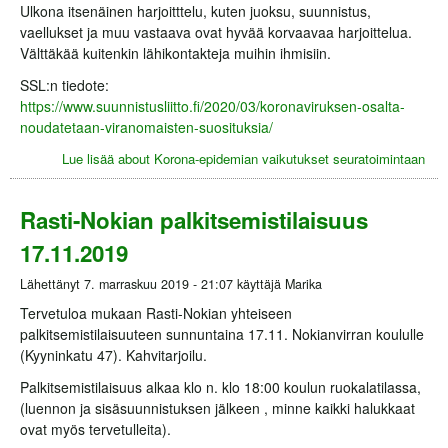
Ulkona itsenäinen harjoitttelu, kuten juoksu, suunnistus,
vaellukset ja muu vastaava ovat hyvää korvaavaa harjoittelua.
Välttäkää kuitenkin lähikontakteja muihin ihmisiin.
SSL:n tiedote:
https://www.suunnistusliitto.fi/2020/03/koronaviruksen-osalta-
noudatetaan-viranomaisten-suosituksia/
Lue lisää
about Korona-epidemian vaikutukset seuratoimintaan
Rasti-Nokian palkitsemistilaisuus
17.11.2019
Lähettänyt
7. marraskuu 2019 - 21:07
käyttäjä
Marika
Tervetuloa mukaan Rasti-Nokian yhteiseen
palkitsemistilaisuuteen sunnuntaina 17.11. Nokianvirran koululle
(Kyyninkatu 47). Kahvitarjoilu.
Palkitsemistilaisuus alkaa klo n. klo 18:00 koulun ruokalatilassa,
(luennon ja sisäsuunnistuksen jälkeen , minne kaikki halukkaat
ovat myös tervetulleita).