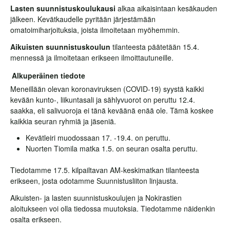
Lasten suunnistuskoulukausi
alkaa aikaisintaan kesäkauden
jälkeen. Kevätkaudelle pyritään järjestämään
omatoimiharjoituksia, joista ilmoitetaan myöhemmin.
Aikuisten suunnistuskoulun
tilanteesta päätetään 15.4.
mennessä ja ilmoitetaan erikseen ilmoittautuneille.
Alkuperäinen tiedote
Meneillään olevan koronaviruksen (COVID-19) syystä kaikki
kevään kunto-, liikuntasali ja sählyvuorot on peruttu 12.4.
saakka, eli salivuoroja ei tänä keväänä enää ole. Tämä koskee
kaikkia seuran ryhmiä ja jäseniä.
Kevätleiri muodossaan 17. -19.4. on peruttu.
Nuorten Tiomila matka 1.5. on seuran osalta peruttu.
Tiedotamme 17.5. kilpailtavan AM-keskimatkan tilanteesta
erikseen, josta odotamme Suunnistusliiton linjausta.
Aikuisten- ja lasten suunnistuskoulujen ja Nokirastien
aloitukseen voi olla tiedossa muutoksia. Tiedotamme näidenkin
osalta erikseen.