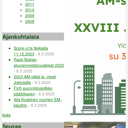
2011
2010
2009
2008
Ajankohtaista
Score-o:ta Nokialla
11.12.2023
-
8.3.2025
Rasti-Nokian
seuranmestaruuskisat 2023
-
8.3.2025
2023 AM-pitkä ja -viesti
Jokioisilla
-
8.3.2025
Fin5 suunnistusviikko
päätökseen
-
8.3.2025
Iida Koskinen nuorten EM-
kisoihin
-
8.3.2025
lisää
Seuraa