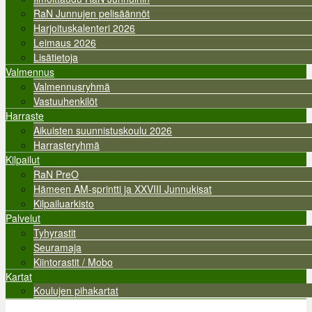
RaN Junnujen pelisäännöt
Harjoituskalenteri 2026
Leimaus 2026
Lisätietoja
Valmennus
Valmennusryhmä
Vastuuhenkilöt
Harraste
Aikuisten suunnistuskoulu 2026
Harrasteryhmä
Kilpailut
RaN PreO
Hämeen AM-sprintti ja XXVIII Junnukisat
Kilpailuarkisto
Palvelut
Tyhyrastit
Seuramaja
Kiintorastit / Mobo
Kartat
Koulujen pihakartat