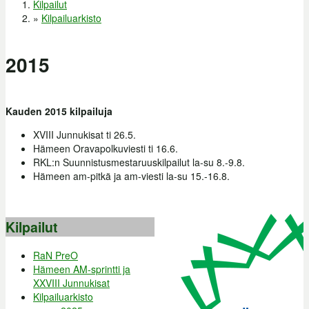
Kilpailut
Olet täällä
»
Kilpailuarkisto
2015
Kauden 2015 kilpailuja
XVIII Junnukisat ti 26.5.
Hämeen Oravapolkuviesti ti 16.6.
RKL:n Suunnistusmestaruuskilpailut la-su 8.-9.8.
Hämeen am-pitkä ja am-viesti la-su 15.-16.8.
Kilpailut
RaN PreO
Hämeen AM-sprintti ja
XXVIII Junnukisat
Kilpailuarkisto