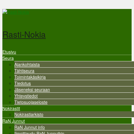
Hyppää pääsisältöön
Rasti-Nokia
Etusivu
Valikko
Seura
Ajankohtaista
Tähtiseura
Toimintakäsikirja
Tiedotus
Jäseneksi seuraan
Yhteystiedot
Tietosuojaseloste
Nokirastit
Nokirastiarkisto
RaN Junnut
RaN Junnut info
Ilmoittaudu RaN Junnuihin