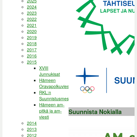
2025
2024
2023
2022
2021
2020
2019
2018
2017
2016
2015
XVIII
Junnukisat
Hämeen
Oravapolkuviesti
RKL:n
Suunnistusmestaruuskilpailut
Hämeen am-
Suunnista Nokialla
pitkä ja am-
viesti
2014
2013
2012