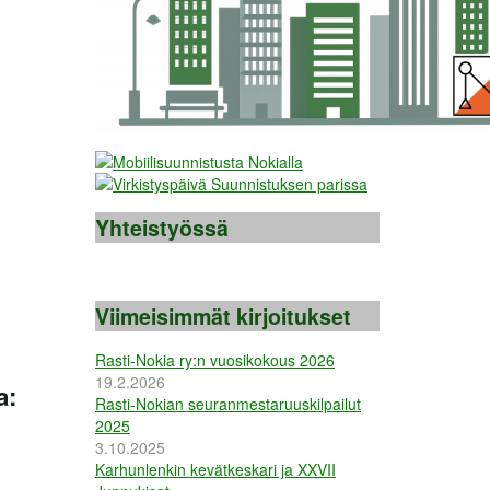
Yhteistyössä
Viimeisimmät kirjoitukset
Rasti-Nokia ry:n vuosikokous 2026
19.2.2026
a:
Rasti-Nokian seuranmestaruuskilpailut
2025
3.10.2025
Karhunlenkin kevätkeskari ja XXVII