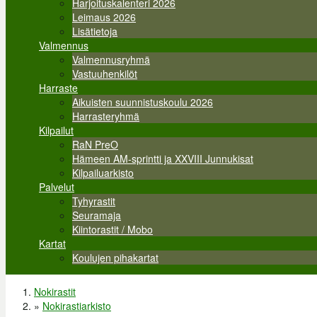
Harjoituskalenteri 2026
Leimaus 2026
Lisätietoja
Valmennus
Valmennusryhmä
Vastuuhenkilöt
Harraste
Aikuisten suunnistuskoulu 2026
Harrasteryhmä
Kilpailut
RaN PreO
Hämeen AM-sprintti ja XXVIII Junnukisat
Kilpailuarkisto
Palvelut
Tyhyrastit
Seuramaja
Kiintorastit / Mobo
Kartat
Koulujen pihakartat
Nokirastit
Olet täällä
»
Nokirastiarkisto