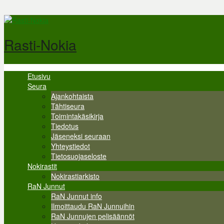
Hyppää pääsisältöön
Rasti-Nokia
Etusivu
Valikko
Seura
Ajankohtaista
Tähtiseura
Toimintakäsikirja
Tiedotus
Jäseneksi seuraan
Yhteystiedot
Tietosuojaseloste
Nokirastit
Nokirastiarkisto
RaN Junnut
RaN Junnut info
Ilmoittaudu RaN Junnuihin
RaN Junnujen pelisäännöt