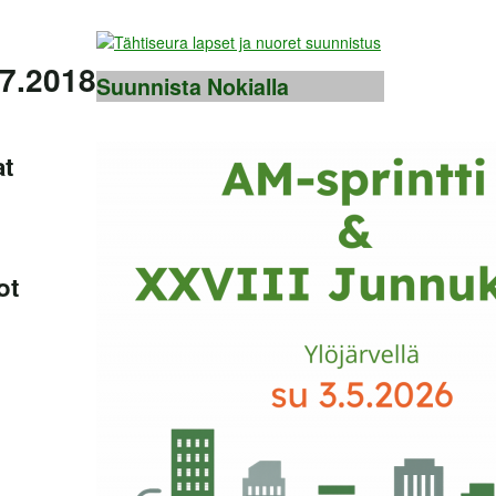
.7.2018
Suunnista Nokialla
at
ot