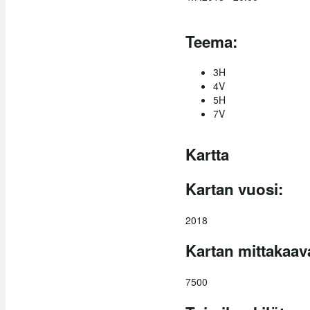
Teema:
3H
4V
5H
7V
Kartta
Kartan vuosi:
2018
Kartan mittakaav
7500