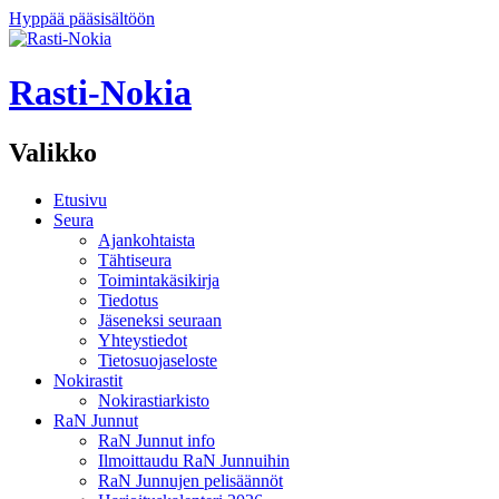
Hyppää pääsisältöön
Rasti-Nokia
Valikko
Etusivu
Seura
Ajankohtaista
Tähtiseura
Toimintakäsikirja
Tiedotus
Jäseneksi seuraan
Yhteystiedot
Tietosuojaseloste
Nokirastit
Nokirastiarkisto
RaN Junnut
RaN Junnut info
Ilmoittaudu RaN Junnuihin
RaN Junnujen pelisäännöt