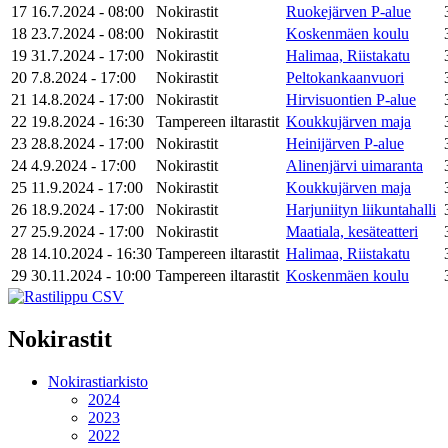
17
16.7.2024 - 08:00
Nokirastit
Ruokejärven P-alue
18
23.7.2024 - 08:00
Nokirastit
Koskenmäen koulu
19
31.7.2024 - 17:00
Nokirastit
Halimaa, Riistakatu
20
7.8.2024 - 17:00
Nokirastit
Peltokankaanvuori
21
14.8.2024 - 17:00
Nokirastit
Hirvisuontien P-alue
22
19.8.2024 - 16:30
Tampereen iltarastit
Koukkujärven maja
23
28.8.2024 - 17:00
Nokirastit
Heinijärven P-alue
24
4.9.2024 - 17:00
Nokirastit
Alinenjärvi uimaranta
25
11.9.2024 - 17:00
Nokirastit
Koukkujärven maja
26
18.9.2024 - 17:00
Nokirastit
Harjuniityn liikuntahalli
27
25.9.2024 - 17:00
Nokirastit
Maatiala, kesäteatteri
28
14.10.2024 - 16:30
Tampereen iltarastit
Halimaa, Riistakatu
29
30.11.2024 - 10:00
Tampereen iltarastit
Koskenmäen koulu
Nokirastit
Nokirastiarkisto
2024
2023
2022