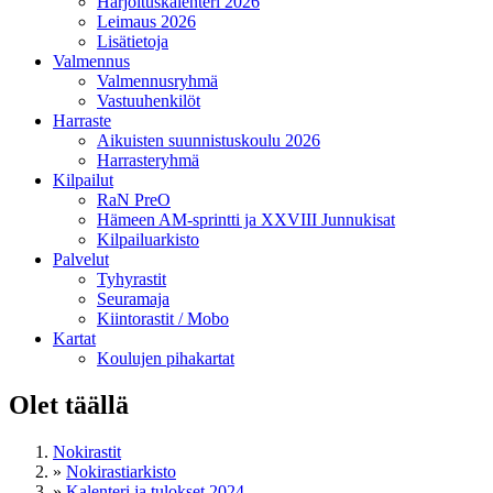
Harjoituskalenteri 2026
Leimaus 2026
Lisätietoja
Valmennus
Valmennusryhmä
Vastuuhenkilöt
Harraste
Aikuisten suunnistuskoulu 2026
Harrasteryhmä
Kilpailut
RaN PreO
Hämeen AM-sprintti ja XXVIII Junnukisat
Kilpailuarkisto
Palvelut
Tyhyrastit
Seuramaja
Kiintorastit / Mobo
Kartat
Koulujen pihakartat
Olet täällä
Nokirastit
»
Nokirastiarkisto
»
Kalenteri ja tulokset 2024