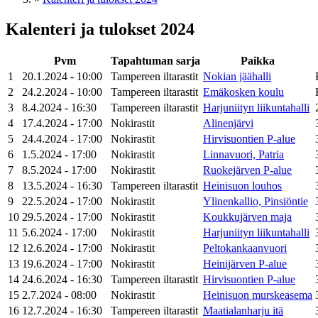
Kalenteri ja tulokset 2024
Pvm
Tapahtuman sarja
Paikka
1
20.1.2024 - 10:00
Tampereen iltarastit
Nokian jäähalli
2
24.2.2024 - 10:00
Tampereen iltarastit
Emäkosken koulu
3
8.4.2024 - 16:30
Tampereen iltarastit
Harjuniityn liikuntahalli
4
17.4.2024 - 17:00
Nokirastit
Alinenjärvi
5
24.4.2024 - 17:00
Nokirastit
Hirvisuontien P-alue
6
1.5.2024 - 17:00
Nokirastit
Linnavuori, Patria
7
8.5.2024 - 17:00
Nokirastit
Ruokejärven P-alue
8
13.5.2024 - 16:30
Tampereen iltarastit
Heinisuon louhos
9
22.5.2024 - 17:00
Nokirastit
Ylinenkallio, Pinsiöntie
10
29.5.2024 - 17:00
Nokirastit
Koukkujärven maja
11
5.6.2024 - 17:00
Nokirastit
Harjuniityn liikuntahalli
12
12.6.2024 - 17:00
Nokirastit
Peltokankaanvuori
13
19.6.2024 - 17:00
Nokirastit
Heinijärven P-alue
14
24.6.2024 - 16:30
Tampereen iltarastit
Hirvisuontien P-alue
15
2.7.2024 - 08:00
Nokirastit
Heinisuon murskeasema
16
12.7.2024 - 16:30
Tampereen iltarastit
Maatialanharju itä