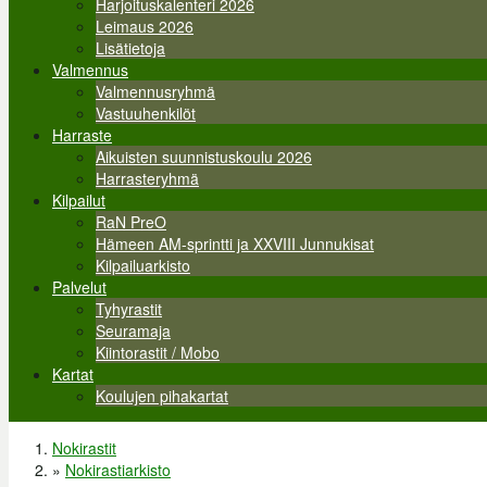
Harjoituskalenteri 2026
Leimaus 2026
Lisätietoja
Valmennus
Valmennusryhmä
Vastuuhenkilöt
Harraste
Aikuisten suunnistuskoulu 2026
Harrasteryhmä
Kilpailut
RaN PreO
Hämeen AM-sprintti ja XXVIII Junnukisat
Kilpailuarkisto
Palvelut
Tyhyrastit
Seuramaja
Kiintorastit / Mobo
Kartat
Koulujen pihakartat
Nokirastit
Olet täällä
»
Nokirastiarkisto