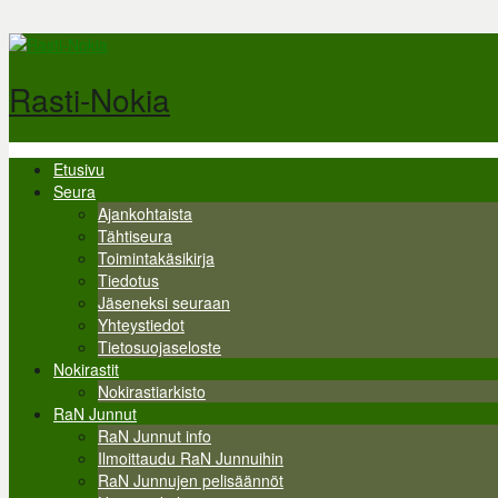
Hyppää pääsisältöön
Rasti-Nokia
Etusivu
Valikko
Seura
Ajankohtaista
Tähtiseura
Toimintakäsikirja
Tiedotus
Jäseneksi seuraan
Yhteystiedot
Tietosuojaseloste
Nokirastit
Nokirastiarkisto
RaN Junnut
RaN Junnut info
Ilmoittaudu RaN Junnuihin
RaN Junnujen pelisäännöt