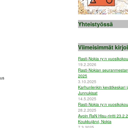
Yhteistyössä
Viimeisimmät kirjo
Rasti-Nokia ry:n vuosikoko
19.2.2026
Rasti-Nokian seuranmestaru
2025
tus
3.10.2025
Karhunlenkin kevätkeskari j
Junnukisat
14.5.2025
Rasti-Nokia ry:n vuosikoko
28.2.2025
Avoin RaN Hisu-rintti 23.2.
Koukkujärvi, Nokia
7.3.2025