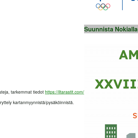
Suunnista Nokialla
asteja, tarkemmat tiedot
https://iltarastit.com/
ryttely kartanmyynnistä/pysäköinnistä.