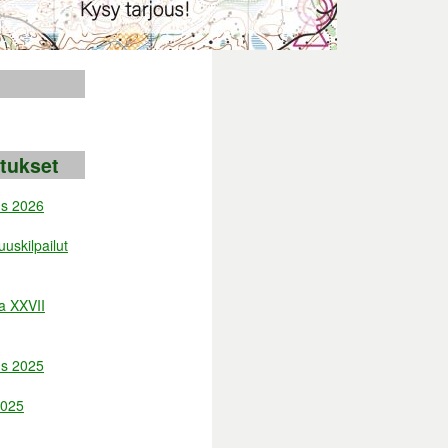
itukset
us 2026
uskilpailut
a XXVII
us 2025
2025