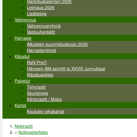
Harjoituskalenteri 2026
Leimaus 2026
Lisätietoja
Valmennus
Valmennusryhmä
Vastuuhenkilöt
Harraste
Aikuisten suunnistuskoulu 2026
Harrasteryhmä
Kilpailut
RaN PreO
Hämeen AM-sprintti ja XXVIII Junnukisat
Kilpailuarkisto
Palvelut
Tyhyrastit
Seuramaja
Kiintorastit / Mobo
Kartat
Koulujen pihakartat
Nokirastit
Olet täällä
»
Nokirastiarkisto