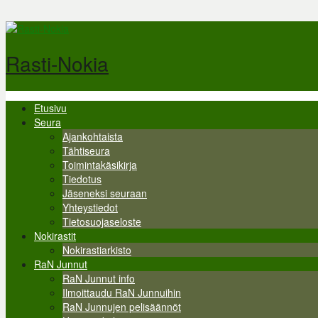
Hyppää pääsisältöön
Rasti-Nokia
Etusivu
Valikko
Seura
Ajankohtaista
Tähtiseura
Toimintakäsikirja
Tiedotus
Jäseneksi seuraan
Yhteystiedot
Tietosuojaseloste
Nokirastit
Nokirastiarkisto
RaN Junnut
RaN Junnut info
Ilmoittaudu RaN Junnuihin
RaN Junnujen pelisäännöt