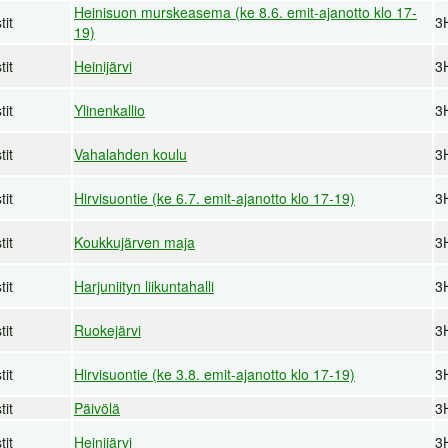
Heinisuon murskeasema (ke 8.6. emit-ajanotto klo 17-
tit
3
19)
tit
Heinijärvi
3
tit
Ylinenkallio
3
tit
Vahalahden koulu
3
tit
Hirvisuontie (ke 6.7. emit-ajanotto klo 17-19)
3
tit
Koukkujärven maja
3
tit
Harjuniityn liikuntahalli
3
tit
Ruokejärvi
3
tit
Hirvisuontie (ke 3.8. emit-ajanotto klo 17-19)
3
tit
Päivölä
3
tit
Heinijärvi
3