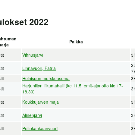
tulokset 2022
ahtuman
Paikka
sarja
tit
Vihnusjärvi
3
2L
tit
Linnavuori, Patria
7
tit
Heinisuon murskeasema
3
Harjuniityn liikuntahalli (ke 11.5. emit-ajanotto klo 17-
tit
3
18.30)
tit
Koukkujärven maja
3
tit
Alinenjärvi
3
tit
Peltokankaanvuori
3