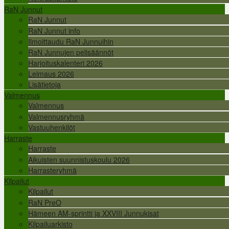
RaN Junnut
RaN Junnut
RaN Junnut info
Ilmoittaudu RaN Junnuihin
RaN Junnujen pelisäännöt
Harjoituskalenteri 2026
Leimaus 2026
Lisätietoja
Valmennus
Valmennus
Valmennusryhmä
Vastuuhenkilöt
Harraste
Harraste
Aikuisten suunnistuskoulu 2026
Harrasteryhmä
Kilpailut
Kilpailut
RaN PreO
Hämeen AM-sprintti ja XXVIII Junnukisat
Kilpailuarkisto