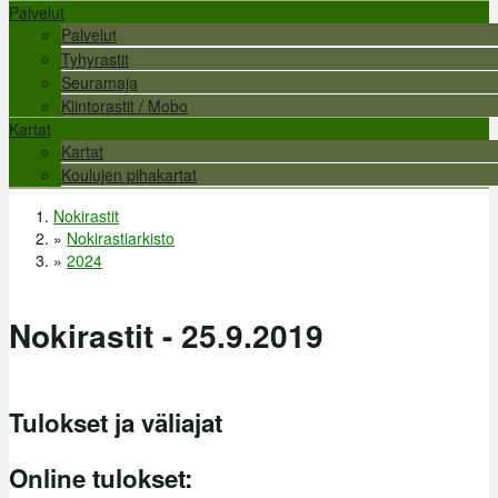
Palvelut
Palvelut
Tyhyrastit
Seuramaja
Kiintorastit / Mobo
Kartat
Kartat
Koulujen pihakartat
Nokirastit
Olet täällä
»
Nokirastiarkisto
»
2024
Nokirastit - 25.9.2019
Tulokset ja väliajat
Online tulokset: