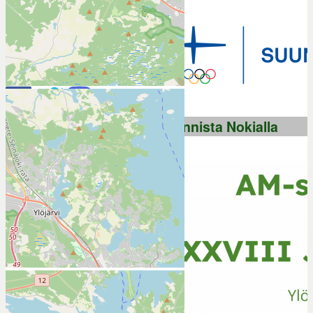
2013
2012
Seuraa
Suunnista Nokialla