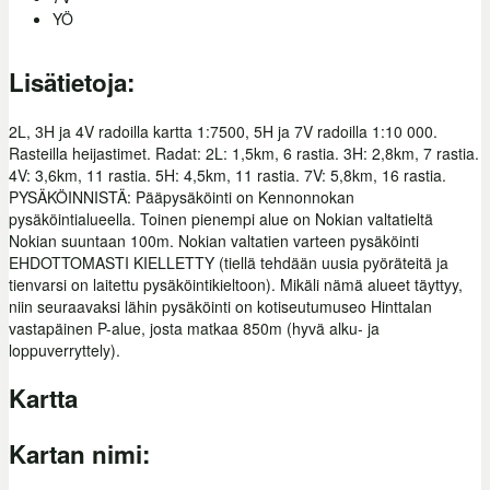
YÖ
Lisätietoja:
2L, 3H ja 4V radoilla kartta 1:7500, 5H ja 7V radoilla 1:10 000.
Rasteilla heijastimet. Radat: 2L: 1,5km, 6 rastia. 3H: 2,8km, 7 rastia.
4V: 3,6km, 11 rastia. 5H: 4,5km, 11 rastia. 7V: 5,8km, 16 rastia.
PYSÄKÖINNISTÄ: Pääpysäköinti on Kennonnokan
pysäköintialueella. Toinen pienempi alue on Nokian valtatieltä
Nokian suuntaan 100m. Nokian valtatien varteen pysäköinti
EHDOTTOMASTI KIELLETTY (tiellä tehdään uusia pyöräteitä ja
tienvarsi on laitettu pysäköintikieltoon). Mikäli nämä alueet täyttyy,
niin seuraavaksi lähin pysäköinti on kotiseutumuseo Hinttalan
vastapäinen P-alue, josta matkaa 850m (hyvä alku- ja
loppuverryttely).
Kartta
Kartan nimi: