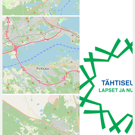
Nokirastit
Nokirastiarkisto
2024
2023
2022
2021
2020
2019
2018
2017
2016
2015
2014