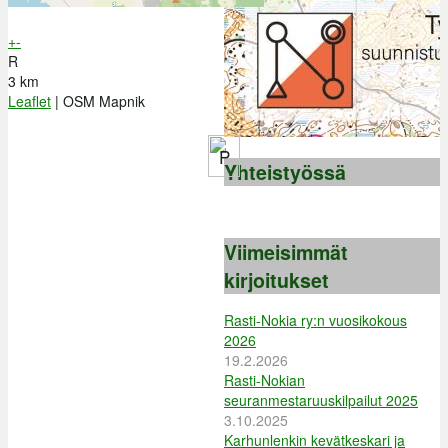
+
-
R
3 km
Leaflet
| OSM Mapnik
P
Yhteistyössä
Viimeisimmät
kirjoitukset
Rasti-Nokia ry:n vuosikokous
2026
19.2.2026
Rasti-Nokian
seuranmestaruuskilpailut 2025
3.10.2025
Karhunlenkin kevätkeskari ja