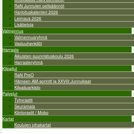
RaN Junnujen pelisäännöt
Harjoituskalenteri 2026
Leimaus 2026
Lisätietoja
Valmennus
Valmennusryhmä
Vastuuhenkilöt
Harraste
Aikuisten suunnistuskoulu 2026
Harrasteryhmä
Kilpailut
RaN PreO
Hämeen AM-sprintti ja XXVIII Junnukisat
Kilpailuarkisto
Palvelut
Tyhyrastit
Seuramaja
Kiintorastit / Mobo
Kartat
Koulujen pihakartat