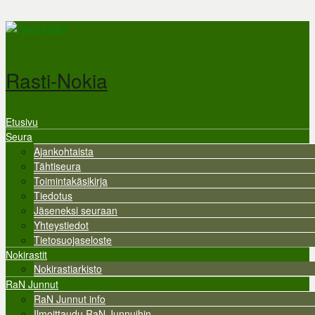
Hyppää pääsisältöön
Rasti-Nokia
Etusivu
Valikko
Seura
Ajankohtaista
Tähtiseura
Toimintakäsikirja
Tiedotus
Jäseneksi seuraan
Yhteystiedot
Tietosuojaseloste
Nokirastit
Nokirastiarkisto
RaN Junnut
RaN Junnut info
Ilmoittaudu RaN Junnuihin