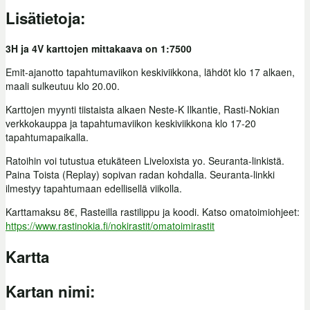
Lisätietoja:
3H ja 4V karttojen mittakaava on 1:7500
Emit-ajanotto tapahtumaviikon keskiviikkona, lähdöt klo 17 alkaen,
maali sulkeutuu klo 20.00.
Karttojen myynti tiistaista alkaen Neste-K Ilkantie, Rasti-Nokian
verkkokauppa ja tapahtumaviikon keskiviikkona klo 17-20
tapahtumapaikalla.
Ratoihin voi tutustua etukäteen Liveloxista yo. Seuranta-linkistä.
Paina Toista (Replay) sopivan radan kohdalla. Seuranta-linkki
ilmestyy tapahtumaan edellisellä viikolla.
Karttamaksu 8€, Rasteilla rastilippu ja koodi. Katso omatoimiohjeet:
https://www.rastinokia.fi/nokirastit/omatoimirastit
Kartta
Kartan nimi: