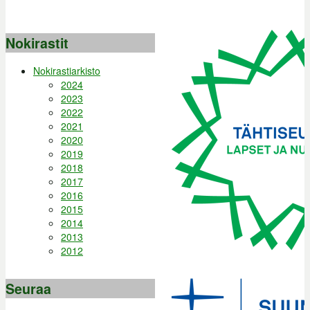
Nokirastit
Nokirastiarkisto
2024
2023
2022
2021
2020
2019
2018
2017
2016
2015
2014
2013
2012
Seuraa