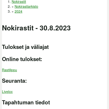
Nokirastit
Olet täällä
»
Nokirastiarkisto
»
2024
Nokirastit - 30.8.2023
Tulokset ja väliajat
Online tulokset:
Rastilippu
Seuranta:
Livelox
Tapahtuman tiedot